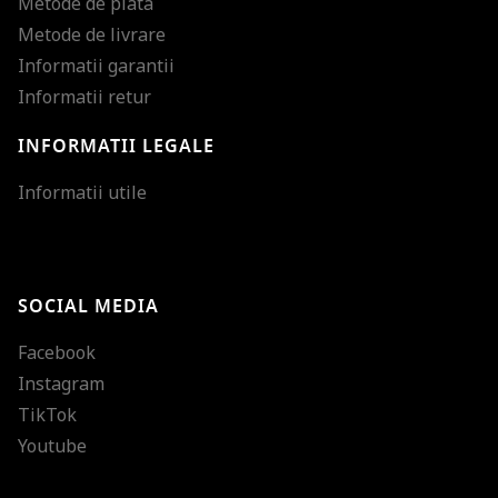
Metode de plata
Metode de livrare
Informatii garantii
Informatii retur
INFORMATII LEGALE
Mareste dimensiunea
Informatii utile
Micsoreaza dimensiu
Mareste spatierea tex
SOCIAL MEDIA
Micsoreaza spatierea
Facebook
Mareste inaltimea ra
Instagram
Micsoreaza inaltimea
TikTok
Inverseaza culorile
Youtube
Nuante de gri