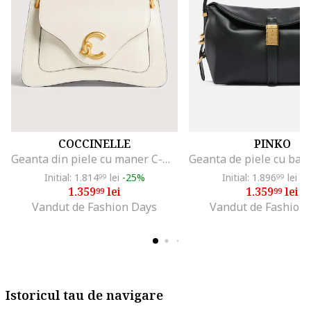
COCCINELLE
PINKO
Geanta din piele cu maner C-Me, Alb
Initial: 1.814
lei
-25%
Initial: 1.896
lei
-2
99
99
1.359
lei
1.359
lei
99
99
Vandut de Fashion Days
Vandut de Fashion
Istoricul tau de navigare