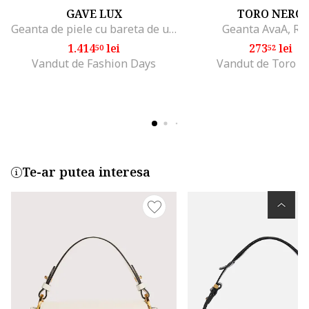
GAVE LUX
TORO NERO
Geanta de piele cu bareta de umar si model piele de reptila, Albastru inchis
Geanta AvaA, Ro
1.414
lei
273
lei
50
52
Vandut de Fashion Days
Vandut de Toro N
Te-ar putea interesa