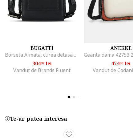
BUGATTI
ANEKKE
Borseta Almata, curea detasabila pentru umar, multiple compartimente, Negru
304
lei
474
lei
02
60
Vandut de Brands Fluent
Vandut de Codani 
Te-ar putea interesa