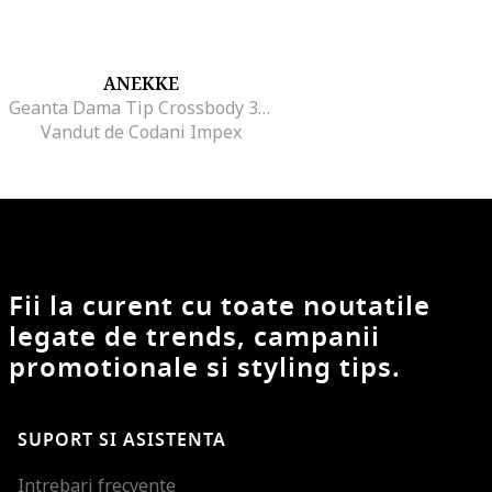
ANEKKE
Geanta Dama Tip Crossbody 39883-905
Vandut de Codani Impex
Fii la curent cu toate noutatile
legate de trends, campanii
promotionale si styling tips.
SUPORT SI ASISTENTA
Intrebari frecvente