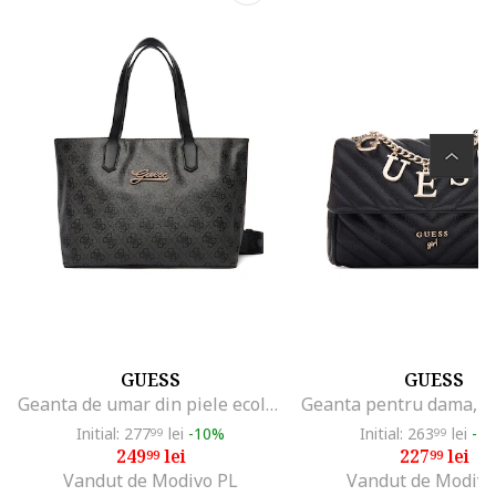
GUESS
GUESS
Geanta de umar din piele ecologica cu model cu monograma
Initial: 277
lei
-10%
Initial: 263
lei
-1
99
99
249
lei
227
lei
99
99
Vandut de Modivo PL
Vandut de Modivo