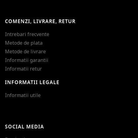
COMENZI, LIVRARE, RETUR
Intrebari frecvente
Metode de plata
Metode de livrare
Informatii garantii
Informatii retur
INFORMATII LEGALE
Mareste dimensiunea
Informatii utile
Micsoreaza dimensiu
Mareste spatierea tex
SOCIAL MEDIA
Micsoreaza spatierea