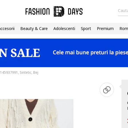
Cauta
accesorii
Beauty & Care
Adolescenti
Sport
Premium
Roma
45937991, Sintetic, Bej