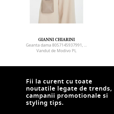
GIANNI CHIARINI
Geanta dama 8057145937991, Sintetic, Bej
Vandut de Modivo PL
Fii la curent cu toate
noutatile legate de trends,
campanii promotionale si
styling tips.