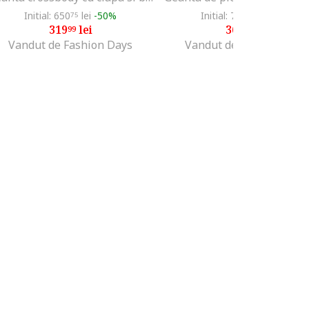
Initial: 650
lei
-50%
Initial: 752
lei
-50%
75
99
319
lei
369
lei
99
99
Vandut de Fashion Days
Vandut de Fashion Days