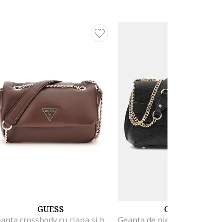
GUESS
GUESS
Geanta crossbody cu clapa si bareta din lant, Maro