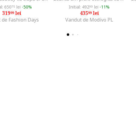
al: 650
lei
-50%
Initial: 492
lei
-11%
75
99
319
lei
435
lei
99
99
 de Fashion Days
Vandut de Modivo PL