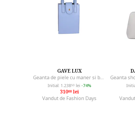
GAVE LUX
D
Geanta de piele cu maner si bareta detasabila, Albastru pastel
Initial: 1.238
lei
-74%
Initi
50
310
lei
00
Vandut de Fashion Days
Vandut