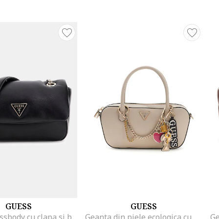
GUESS
GUESS
Geanta crossbody cu clapa si bareta din lant, Negru
Geanta din piele ecologica cu maner si talismane, Maro taupe deschis