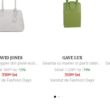
AVID JONES
GAVE LUX
Geanta shopper din piele ecologica Elora, Alb murdar
Geanta cu maner si parti laterale de piele intoarsa, Verde
al: 390
lei
-15%
Initial: 1.238
lei
-74%
50
50
330
lei
310
lei
00
00
 de Fashion Days
Vandut de Fashion Days