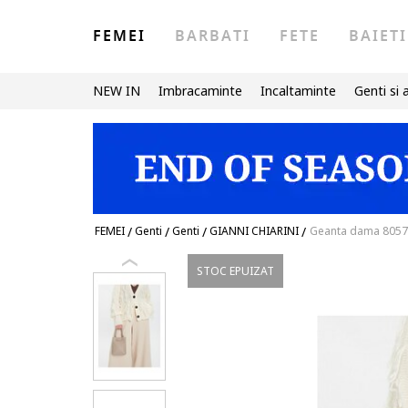
FEMEI
BARBATI
FETE
BAIETI
NEW IN
Imbracaminte
Incaltaminte
Genti si 
FEMEI
/
Genti
/
Genti
/
GIANNI CHIARINI
/
Geanta dama 80571
STOC EPUIZAT