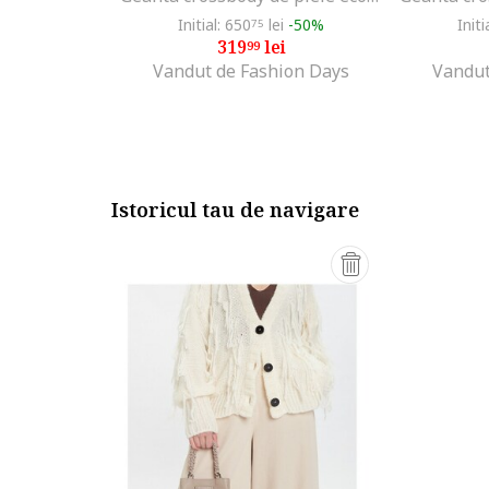
Initial: 650
lei
-50%
Initi
75
319
lei
99
Vandut de Fashion Days
Vandut
Istoricul tau de navigare