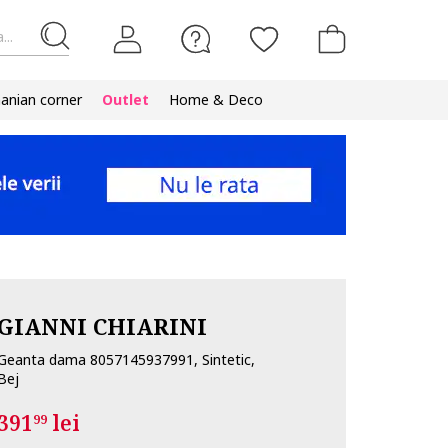
...
nian corner
Outlet
Home & Deco
GIANNI CHIARINI
Geanta dama 8057145937991, Sintetic,
Bej
391
lei
99