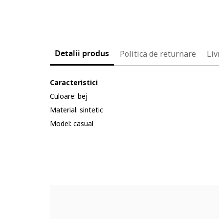
Detalii produs
Politica de returnare
Liv
Caracteristici
Culoare: bej
Material: sintetic
Model: casual
Cod produs:
90691037-8_232903
Part number key:
D0JTD73BM