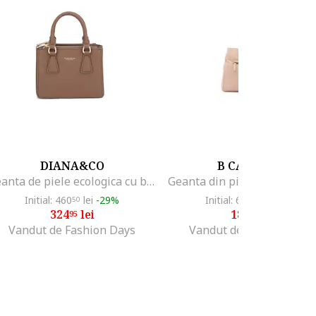
DIANA&CO
B CAVALLI B
Geanta de piele ecologica cu bareta detasabila de umar Oriana Chic, Maro
Initial: 460
lei
-29%
Initial: 698
lei
-73%
50
50
324
lei
185
lei
95
00
Vandut de Fashion Days
Vandut de Fashion Days