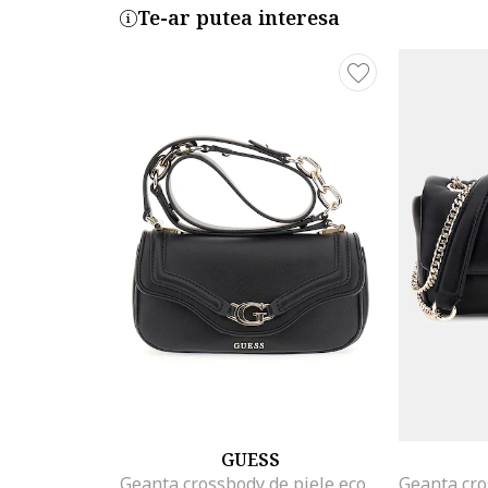
Te-ar putea interesa
GUESS
Geanta crossbody de piele ecologica cu clapa, Negru