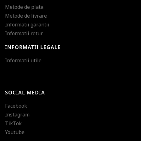
Metode de plata
Metode de livrare
Informatii garantii
Informatii retur
INFORMATII LEGALE
Mareste dimensiunea
Informatii utile
Micsoreaza dimensiu
Mareste spatierea tex
SOCIAL MEDIA
Micsoreaza spatierea
Facebook
Mareste inaltimea ra
Instagram
Micsoreaza inaltimea
TikTok
Inverseaza culorile
Youtube