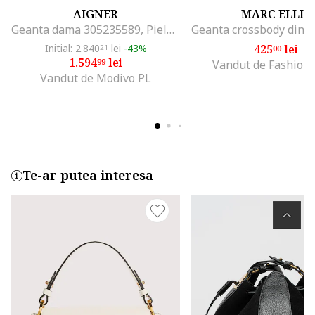
AIGNER
MARC ELLIS
Geanta dama 305235589, Piele naturala, Gri
Initial: 2.840
lei
-43%
425
lei
21
00
1.594
lei
99
Vandut de Fashion
Vandut de Modivo PL
Te-ar putea interesa