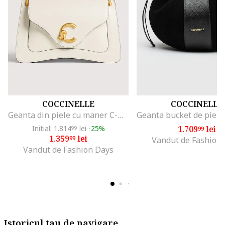
COCCINELLE
COCCINELLE
Geanta din piele cu maner C-Me, Alb
Initial: 1.814
lei
-25%
1.709
lei
99
99
1.359
lei
99
Vandut de Fashion
Vandut de Fashion Days
Istoricul tau de navigare