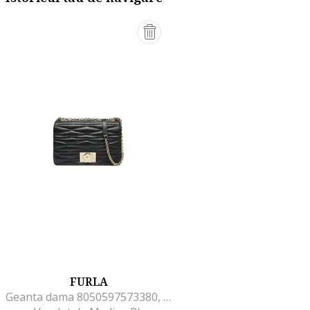
FURLA
Geanta dama 8050597573380, Piele naturala, Negru