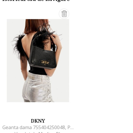
DKNY
Geanta dama 755404250048, Piele naturala, Negru