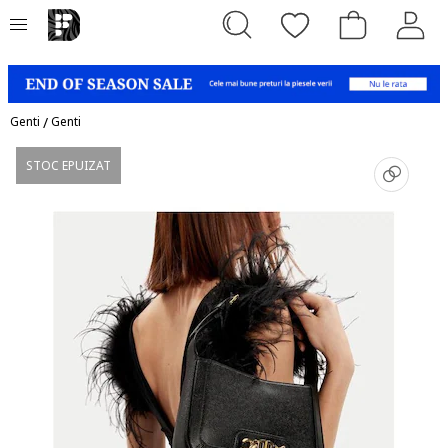
Genti
/
Genti
STOC EPUIZAT