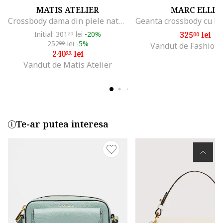
MATIS ATELIER
MARC ELLIS
Crossbody dama din piele naturala Corina, Negru
Initial: 301
lei
-20%
325
lei
29
00
252
lei
-5%
89
Vandut de Fashion
240
lei
22
Vandut de Matis Atelier
Te-ar putea interesa