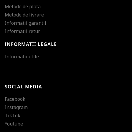
Metode de plata
Metode de livrare
Informatii garantii
Informatii retur
INFORMATII LEGALE
Mareste dimensiunea
Informatii utile
Micsoreaza dimensiu
Mareste spatierea tex
SOCIAL MEDIA
Micsoreaza spatierea
Facebook
Mareste inaltimea ra
Instagram
Micsoreaza inaltimea
TikTok
Inverseaza culorile
Youtube