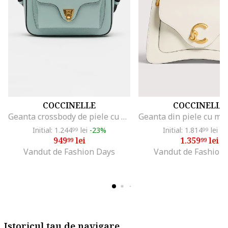
COCCINELLE
COCCINELLE
Geanta crossbody de piele cu buzunar frontal Beat Soft, Albastru pal
Initial: 1.244
lei
-23%
Initial: 1.814
lei
-2
99
99
949
lei
1.359
lei
99
99
Vandut de Fashion Days
Vandut de Fashion
Istoricul tau de navigare