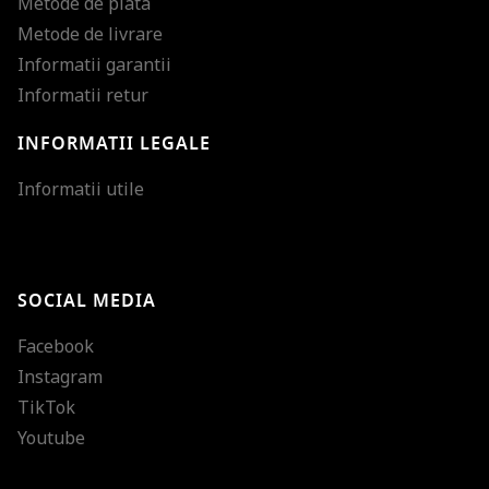
Metode de plata
Metode de livrare
Informatii garantii
Informatii retur
INFORMATII LEGALE
Mareste dimensiunea
Informatii utile
Micsoreaza dimensiu
Mareste spatierea tex
SOCIAL MEDIA
Micsoreaza spatierea
Facebook
Mareste inaltimea ra
Instagram
Micsoreaza inaltimea
TikTok
Inverseaza culorile
Youtube
Nuante de gri