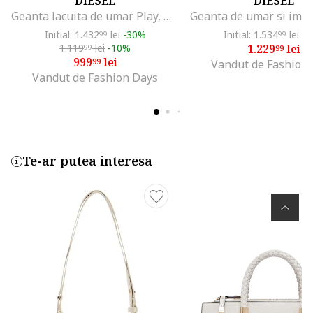
DIESEL
DIESEL
Geanta lacuita de umar Play, Negru
Initial: 1.432
lei
-30%
Initial: 1.534
lei
-1
99
99
1.119
lei
-10%
1.229
lei
99
99
999
lei
99
Vandut de Fashion
Vandut de Fashion Days
Te-ar putea interesa