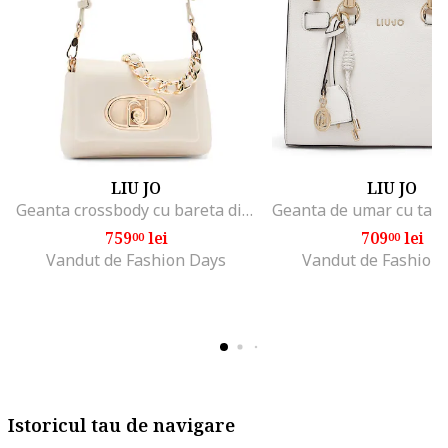
LIU JO
LIU JO
Geanta crossbody cu bareta din lant, Alb murdar
759
lei
709
lei
00
00
Vandut de Fashion Days
Vandut de Fashion
Istoricul tau de navigare