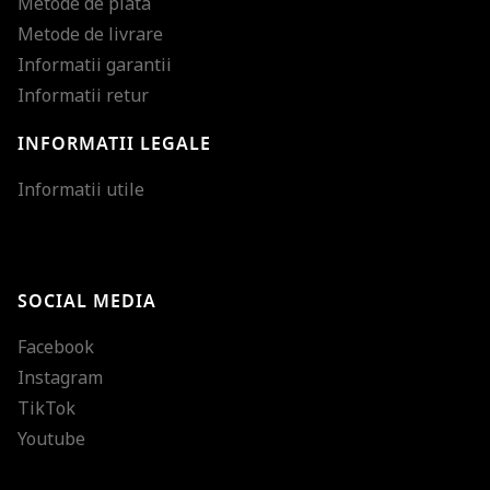
Metode de plata
Metode de livrare
Informatii garantii
Informatii retur
INFORMATII LEGALE
Mareste dimensiunea
Informatii utile
Micsoreaza dimensiu
Mareste spatierea tex
SOCIAL MEDIA
Micsoreaza spatierea
Facebook
Mareste inaltimea ra
Instagram
Micsoreaza inaltimea
TikTok
Inverseaza culorile
Youtube
Nuante de gri