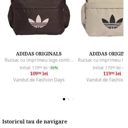
ADIDAS ORIGINALS
ADIDAS ORIGIN
Rucsac cu imprimeu logo contrastant, Maro
Initial: 173
lei
-36%
Initial: 173
lei
-3
99
99
109
lei
119
lei
99
99
Vandut de Fashion Days
Vandut de Fashion
Istoricul tau de navigare