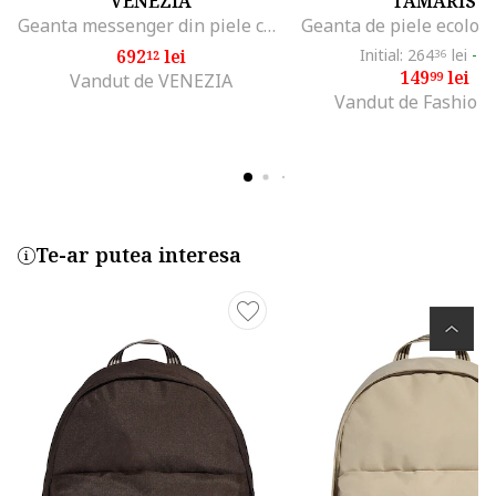
VENEZIA
TAMARIS
Geanta messenger din piele cu bareta detasabila
692
lei
Initial: 264
lei
-4
12
36
149
lei
99
Vandut de VENEZIA
Vandut de Fashion
Te-ar putea interesa