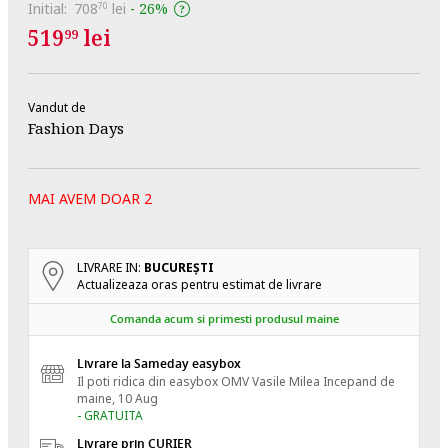
Initial:
708
lei
-
26%
70
519
lei
99
Vandut de
Fashion Days
MAI AVEM DOAR 2
LIVRARE IN:
BUCUREŞTI
Actualizeaza oras pentru estimat de livrare
Comanda acum si primesti produsul maine
Livrare la Sameday easybox
Il poti ridica din easybox OMV Vasile Milea
Incepand de
maine, 10 Aug
- GRATUITA
Livrare prin CURIER