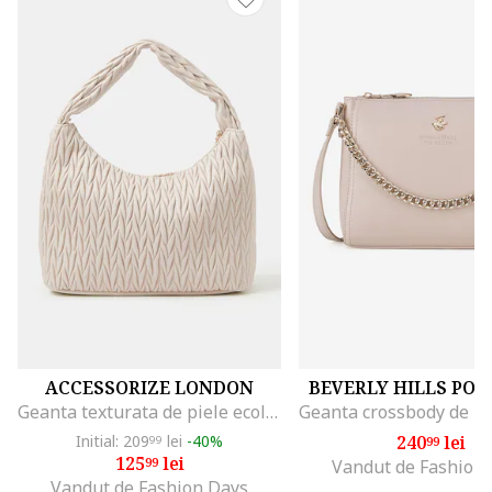
ACCESSORIZE LONDON
BEVERLY HILLS POL
Geanta texturata de piele ecologica, Alb fildes
Initial: 209
lei
-40%
240
lei
99
99
125
lei
99
Vandut de Fashion
Vandut de Fashion Days