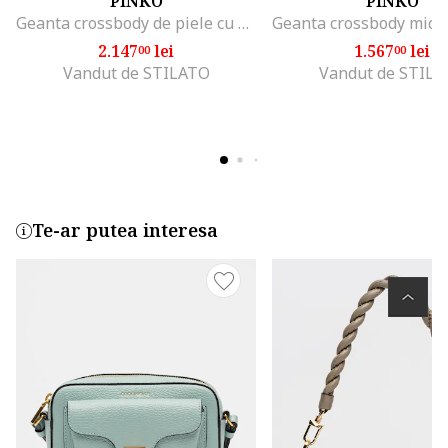
PINKO
PINKO
Geanta crossbody de piele cu bareta lant, Negru
2.147
lei
1.567
lei
00
00
Vandut de STILATO
Vandut de STIL
Te-ar putea interesa