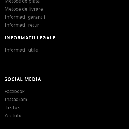
Metode de plata
Metode de livrare
Informatii garantii
Informatii retur
INFORMATII LEGALE
Mareste dimensiunea
Informatii utile
Micsoreaza dimensiu
Mareste spatierea tex
SOCIAL MEDIA
Micsoreaza spatierea
Facebook
Mareste inaltimea ra
Instagram
Micsoreaza inaltimea
TikTok
Inverseaza culorile
Youtube
Nuante de gri