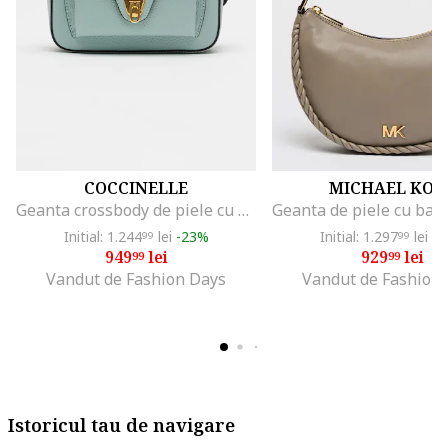
COCCINELLE
MICHAEL KOR
Geanta crossbody de piele cu buzunar frontal Beat Soft, Albastru pal
Initial: 1.244
lei
-23%
Initial: 1.297
lei
-2
99
99
949
lei
929
lei
99
99
Vandut de Fashion Days
Vandut de Fashion
Istoricul tau de navigare