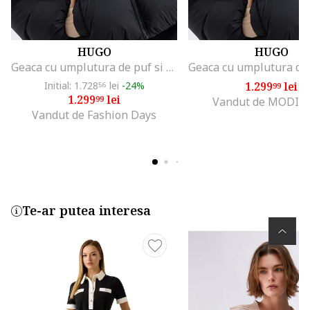
HUGO
HUGO
Geaca cu umplutura de puf si gluga Francesca, Negru
Initial: 1.728
lei
-24%
1.299
lei
56
99
1.299
lei
99
Vandut de MODIV
Vandut de Fashion Days
Te-ar putea interesa