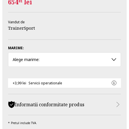
654
lei
81
Vandut de
TrainerSport
MARIME:
Alege marime:
+3,99 lei
Servicii operationale
Informatii conformitate produs
Pretul include TVA.