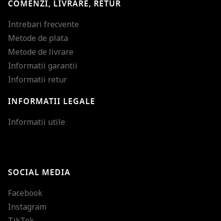
COMENZI, LIVRARE, RETUR
Intrebari frecvente
Metode de plata
Metode de livrare
Informatii garantii
Informatii retur
INFORMATII LEGALE
Mareste dimensiunea
Informatii utile
Micsoreaza dimensiu
Mareste spatierea tex
SOCIAL MEDIA
Micsoreaza spatierea
Facebook
Mareste inaltimea ra
Instagram
Micsoreaza inaltimea
TikTok