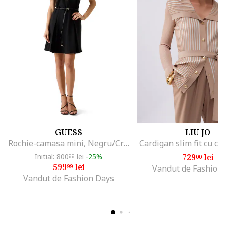
GUESS
LIU JO
Rochie-camasa mini, Negru/Crem
Cardigan slim fit cu co
Initial: 800
lei
-25%
729
lei
99
00
599
lei
99
Vandut de Fashion
Vandut de Fashion Days