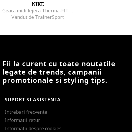
NIKE
Geaca midi lejera Therma-FIT, Negru stins
Vandut de TrainerSport
Fii la curent cu toate noutatile
legate de trends, campanii
promotionale si styling tips.
SUPORT SI ASISTENTA
Intrebari frecvente
Informatii retur
Informatii despre cookies