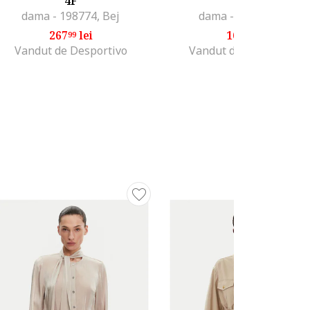
4F
4F
dama - 198774, Bej
dama - 198774, Bej
267
lei
168
lei
99
99
Vandut de Desportivo
Vandut de 4F OFFICIAL