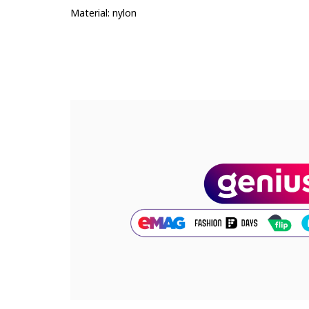
Material: nylon
Cod produs:
5731508-11_221593
Part number key:
DWW3X33BM