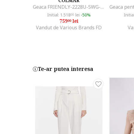
COLMAR
Geaca FRIENDLY-2228U-5WG-01
Initial: 1.518
lei
-50%
Initia
00
759
lei
00
Vandut de Various Brands FD
Va
Te-ar putea interesa