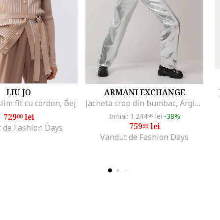
LIU JO
ARMANI EXCHANGE
lim fit cu cordon, Bej
Jacheta crop din bumbac, Argintiu
729
lei
Initial: 1.244
lei
-38%
00
56
759
lei
99
 de Fashion Days
Vandut de Fashion Days