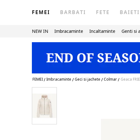
FEMEI
BARBATI
FETE
BAIETI
NEW IN
Imbracaminte
Incaltaminte
Genti si 
FEMEI
/
Imbracaminte
/
Geci si jachete
/
Colmar
/
Geaca FRI