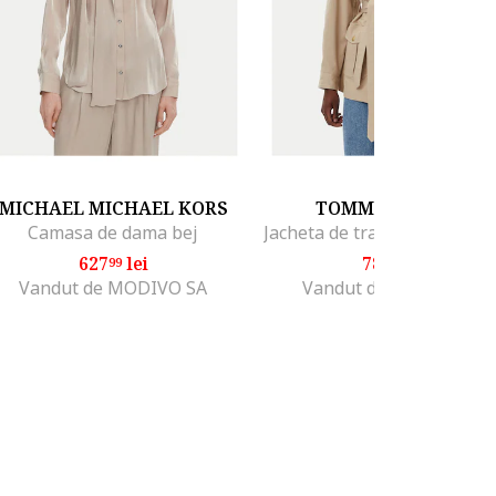
MICHAEL MICHAEL KORS
TOMMY HILFIGER
Camasa de dama bej
627
lei
781
lei
99
99
Vandut de MODIVO SA
Vandut de MODIVO SA