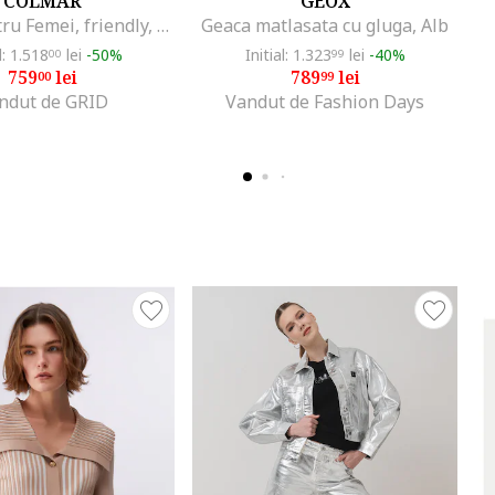
COLMAR
GEOX
Geaca pentru Femei, friendly, 2228U-5WG-01, Alb, Alb
Geaca matlasata cu gluga, Alb
l: 1.518
lei
-50%
Initial: 1.323
lei
-40%
00
99
759
lei
789
lei
00
99
ndut de GRID
Vandut de Fashion Days