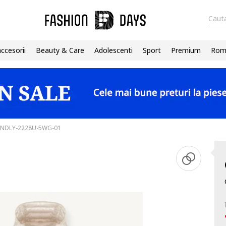
Cauta
accesorii
Beauty & Care
Adolescenti
Sport
Premium
Roma
ENDLY-2228U-5WG-01