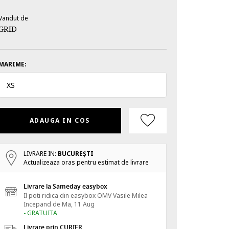
Vandut de
GRID
MARIME:
XS
ADAUGA IN COS
LIVRARE IN:
BUCUREŞTI
Actualizeaza oras pentru estimat de livrare
Livrare la Sameday easybox
Il poti ridica din easybox OMV Vasile Milea
Incepand de
Ma, 11 Aug
- GRATUITA
Livrare prin CURIER