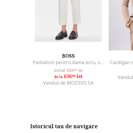
BOSS
Pantaloni pentru dama ecru, stofa
Cardigan s
Initial: 685
lei
99
636
lei
99
Vandut
de la
Vandut de MODIVO SA
Istoricul tau de navigare