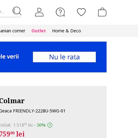
...
nian corner
Outlet
Home & Deco
Colmar
Geaca FRIENDLY-2228U-5WG-01
Initial:
1.518
lei
-
50%
00
759
lei
00