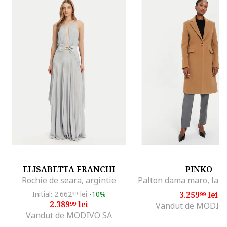
ELISABETTA FRANCHI
PINKO
Rochie de seara, argintie
Initial: 2.662
lei
-10%
3.259
lei
99
99
2.389
lei
99
Vandut de MODIV
Vandut de MODIVO SA