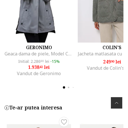
GERONIMO
COLIN'S
Geaca dama de piele, Model Celia 08
Initial: 2.286
lei
-15%
249
lei
90
90
1.938
lei
42
Vandut de Colin's 
Vandut de Geronimo
Te-ar putea interesa