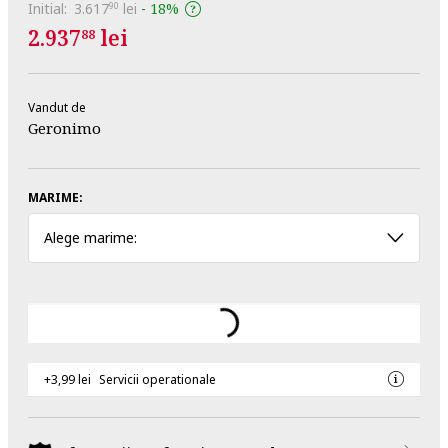
Initial:
3.617
lei
-
18%
90
2.937
lei
88
Vandut de
Geronimo
MARIME:
Alege marime:
+3,99 lei
Servicii operationale