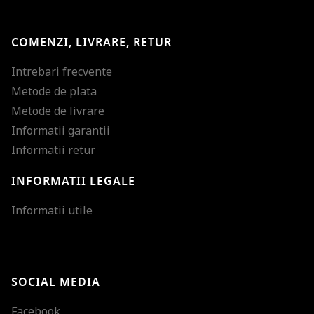
COMENZI, LIVRARE, RETUR
Intrebari frecvente
Metode de plata
Metode de livrare
Informatii garantii
Informatii retur
INFORMATII LEGALE
Mareste dimensiunea
Informatii utile
Micsoreaza dimensiu
Mareste spatierea tex
SOCIAL MEDIA
Micsoreaza spatierea
Facebook
Mareste inaltimea ra