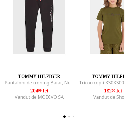
TOMMY HILFIGER
TOMMY HILFIG
Pantaloni de trening Baiat, Negru, 100% bumbac, 4Y
Tricou copii KS0KS0039
204
lei
182
lei
99
00
Vandut de MODIVO SA
Vandut de Shop