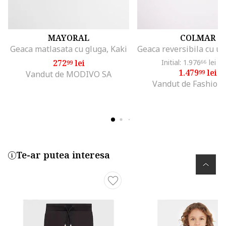
MAYORAL
COLMAR
Geaca matlasata cu gluga, Kaki
272
lei
Initial: 1.976
lei
-2
99
66
1.479
lei
99
Vandut de MODIVO SA
Vandut de Fashion
Te-ar putea interesa