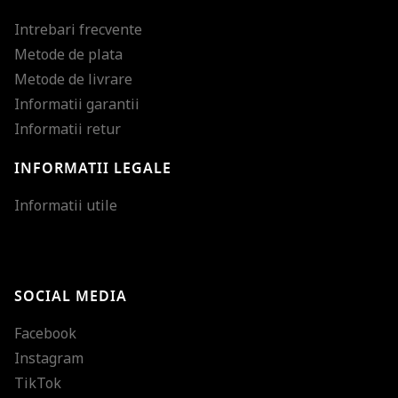
Intrebari frecvente
Metode de plata
Metode de livrare
Informatii garantii
Informatii retur
INFORMATII LEGALE
Mareste dimensiunea
Informatii utile
Micsoreaza dimensiu
Mareste spatierea tex
SOCIAL MEDIA
Micsoreaza spatierea
Facebook
Mareste inaltimea ra
Instagram
Micsoreaza inaltimea
TikTok