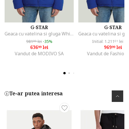
G-STAR
G-STAR
Geaca cu vatelina si gluga Whistler
981
lei
-35%
Initial: 1.211
lei
-1
00
01
636
lei
969
lei
99
99
Vandut de MODIVO SA
Vandut de Fashion
Te-ar putea interesa