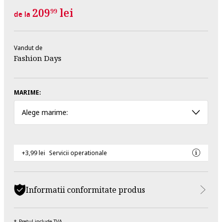
209
lei
99
de la
Vandut de
Fashion Days
MARIME:
Alege marime:
+3,99 lei
Servicii operationale
Informatii conformitate produs
Pretul include TVA.