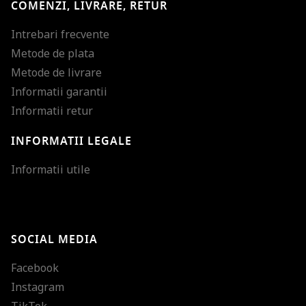
COMENZI, LIVRARE, RETUR
Intrebari frecvente
Metode de plata
Metode de livrare
Informatii garantii
Informatii retur
INFORMATII LEGALE
Mareste dimensiunea
Informatii utile
Micsoreaza dimensiu
Mareste spatierea tex
SOCIAL MEDIA
Micsoreaza spatierea
Facebook
Mareste inaltimea ra
Instagram
Micsoreaza inaltimea