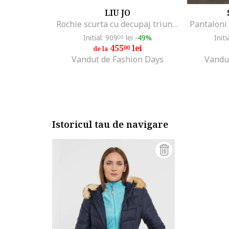
LIU JO
Rochie scurta cu decupaj triunghiular pe partea din spate, Negru
Pantaloni
Initial: 909
lei
-49%
Initi
00
455
lei
00
de la
Vandut de Fashion Days
Vandu
Istoricul tau de navigare