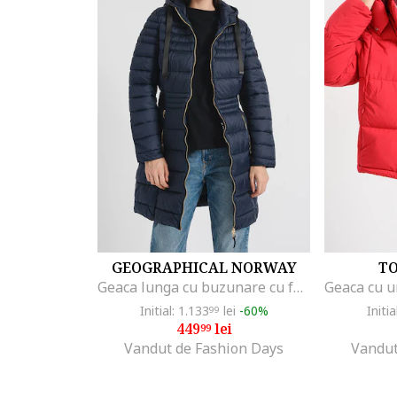
GEOGRAPHICAL NORWAY
T
Geaca lunga cu buzunare cu fermoar Beya, Bleumarin
Initial: 1.133
lei
-60%
Initia
99
449
lei
99
Vandut de Fashion Days
Vandut