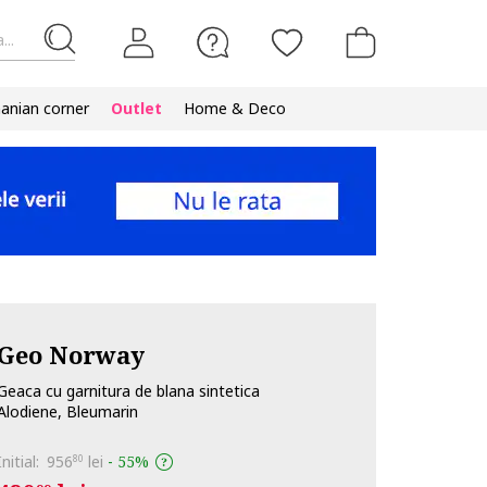
...
nian corner
Outlet
Home & Deco
Geo Norway
Geaca cu garnitura de blana sintetica
Alodiene, Bleumarin
Initial:
956
lei
-
55%
80