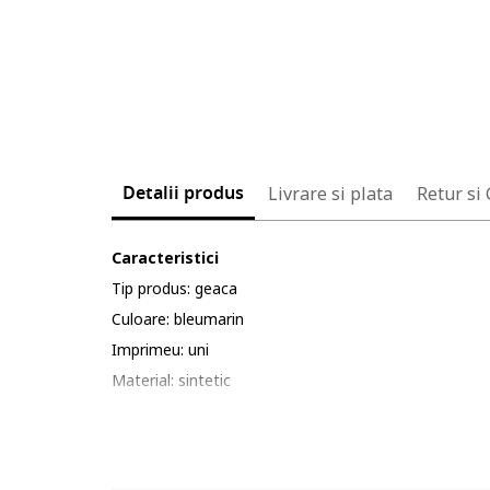
Detalii produs
Livrare si plata
Retur si
Caracteristici
Tip produs: geaca
Culoare: bleumarin
Imprimeu: uni
Material: sintetic
Croiala: regular fit
Gluga: cu gluga
Lungime maneca: maneca lunga