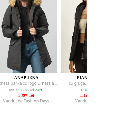
ANAPURNA
BIANCO LUCCI
Jacheta parka cu logo Dinastiana, Negru stins
cu gluga, neagra, Negru
Initial: 773
lei
-56%
164
lei
-20%
99
02
339
lei
131
lei
99
20
de la
Vandut de Fashion Days
Vandut de Hiccup