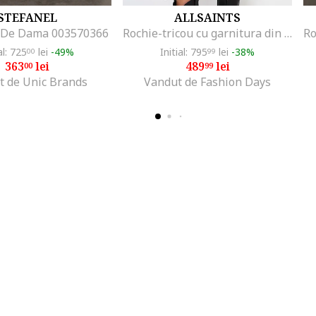
STEFANEL
ALLSAINTS
 De Dama 003570366
Rochie-tricou cu garnitura din dantela, Negru
al: 725
lei
-49%
Initial: 795
lei
-38%
00
99
363
lei
489
lei
00
99
t de Unic Brands
Vandut de Fashion Days