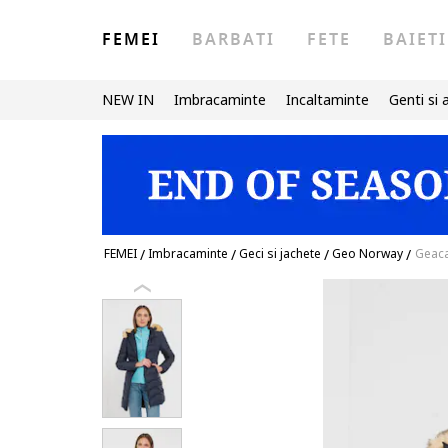
FEMEI
BARBATI
FETE
BAIETI
NEW IN
Imbracaminte
Incaltaminte
Genti si 
FEMEI
/
Imbracaminte
/
Geci si jachete
/
Geo Norway
/
Geaca