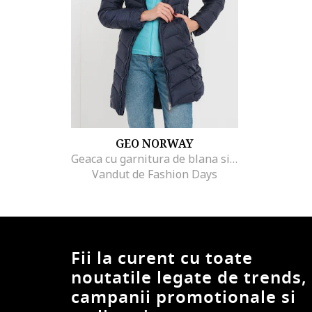
GEO NORWAY
Geaca cu garnitura de blana sintetica Alodiene, Bleumarin
Vandut de Fashion Days
Fii la curent cu toate
noutatile legate de trends,
campanii promotionale si