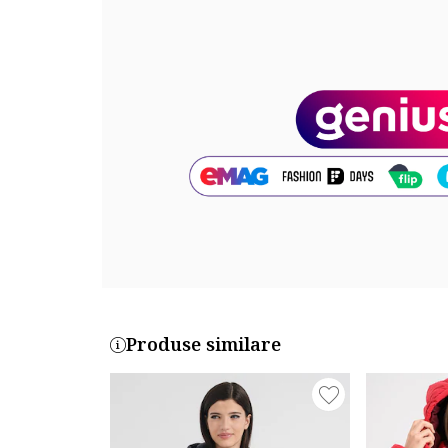
Buzunare: cu fermoar, 2 oblice
Detalii: aspect matlasat, garnitura de blana sintetica
Sistem inchidere: fermoar
Compozitie
Exterior: 100% poliamida
Info model
Modelul poarta un produs de marimea S/1 IT.
Marimi model: 180 cm inaltime, 86 cm bust, 65 cm ta
Cod produs:
ALODIENE-EO-LADY-009-NAVY
Produse similare