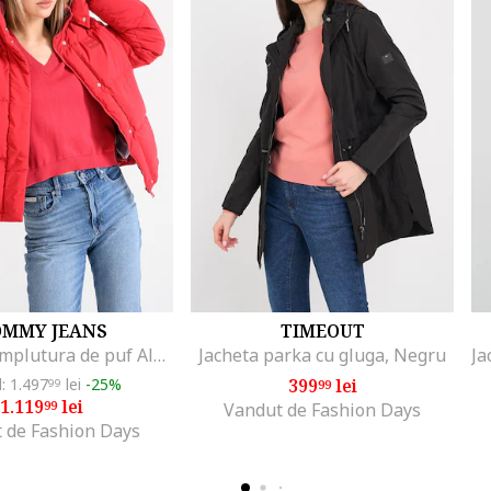
OMMY JEANS
TIMEOUT
Geaca cu umplutura de puf Alaska, Rosu
Jacheta parka cu gluga, Negru
l: 1.497
lei
-25%
399
lei
99
99
1.119
lei
99
Vandut de Fashion Days
 de Fashion Days