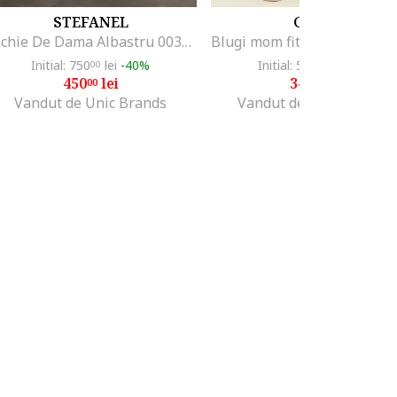
STEFANEL
GUESS
Rochie De Dama Albastru 003571127
Initial: 750
lei
-40%
Initial: 513
lei
-31%
00
99
450
lei
349
lei
00
99
Vandut de Unic Brands
Vandut de Fashion Days