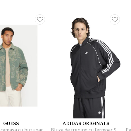
GUESS
ADIDAS ORIGINALS
Jacheta tip camasa cu buzunar interior si imprimeu
Bluza de trening cu fermoar SST Adicolor Classics, Alb/Negru