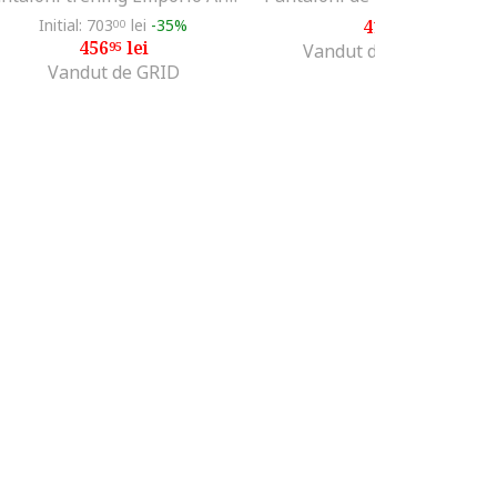
Initial: 703
lei
-35%
415
lei
00
99
456
lei
95
Vandut de MODIVO SA
Vandut de GRID