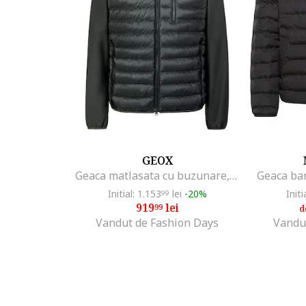
GEOX
Geaca matlasata cu buzunare, Gri inchis
Geaca bar
Initial: 1.153
lei
-20%
Initi
99
919
lei
99
d
Vandut de Fashion Days
Vandu