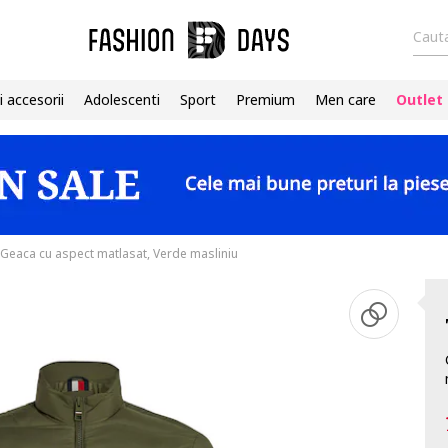
Cauta
i accesorii
Adolescenti
Sport
Premium
Men care
Outlet
Geaca cu aspect matlasat, Verde masliniu