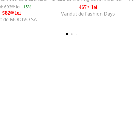
al: 693
lei
-15%
467
lei
99
99
582
lei
99
Vandut de Fashion Days
t de MODIVO SA