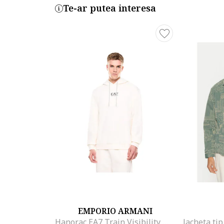
Te-ar putea interesa
EMPORIO ARMANI
Hanorac EA7 Train Visibility M RN S 55405, Alb