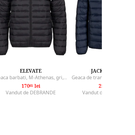
ELEVATE
JACK & JONES
Geaca barbati, M-Athenas, gri, material rezistent
170
lei
254
lei
65
99
Vandut de DEBRANDE
Vandut de MODIVO SA