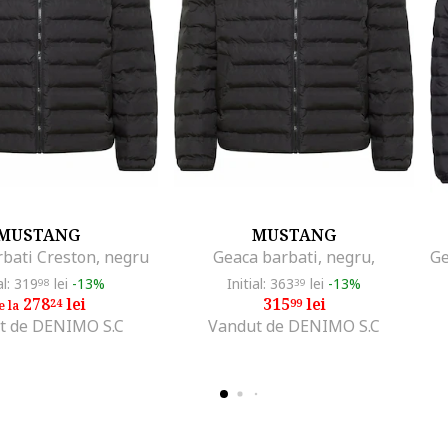
MUSTANG
MUSTANG
bati Creston, negru
Geaca barbati, negru,
al: 319
lei
-13%
Initial: 363
lei
-13%
98
39
278
lei
315
lei
24
99
e la
t de DENIMO S.C
Vandut de DENIMO S.C