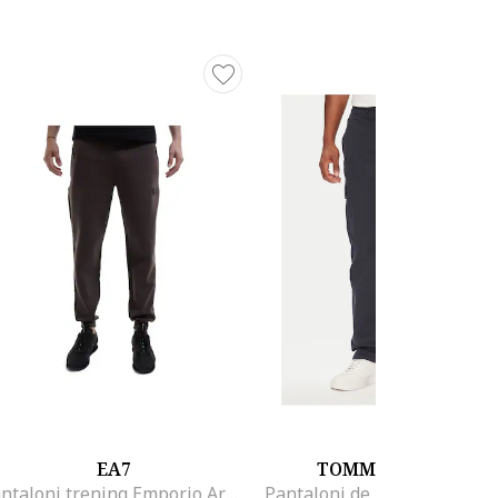
EA7
TOMMY HILFIGER
Pantaloni trening Emporio Armani Train Lux M Pants Ch Copl St 7M000097AF12116U6139