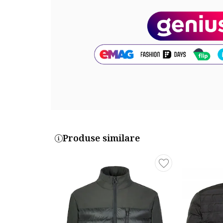
Buzunare: 2 oblice
Detalii: aspect matlasat
Sistem inchidere: fermoar
Compozitie
Exterior: 100% poliamida reciclata
Cod produs:
MW0MW37259-RBN
Produse similare