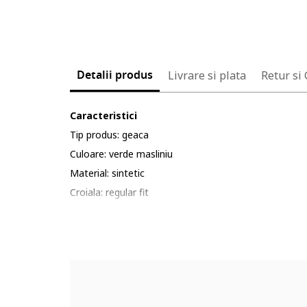
Detalii produs
Livrare si plata
Retur si
Caracteristici
Tip produs: geaca
Culoare: verde masliniu
Material: sintetic
Croiala: regular fit
Imprimeu: uni
Stil: matlasat
Gluga: fara gluga
Guler: mediu
Lungime maneca: maneca lunga