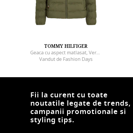
TOMMY HILFIGER
Geaca cu aspect matlasat, Verde masliniu
Vandut de Fashion Days
Fii la curent cu toate
noutatile legate de trends,
campanii promotionale si
styling tips.