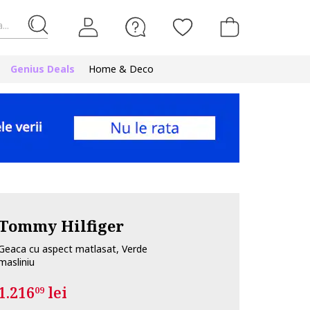
...
Genius Deals
Home & Deco
Tommy Hilfiger
Geaca cu aspect matlasat, Verde
masliniu
1.216
lei
09