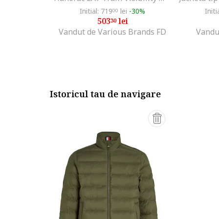
Initial: 719
lei
-30%
Initi
00
503
lei
30
Vandut de Various Brands FD
Vandu
Istoricul tau de navigare