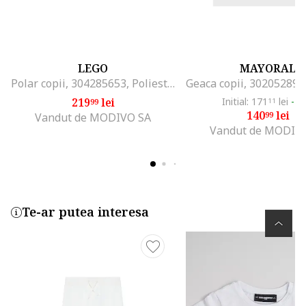
LEGO
MAYORAL
Polar copii, 304285653, Poliester reciclat, Negru, Negru
219
lei
Initial: 171
lei
-1
99
11
140
lei
99
Vandut de MODIVO SA
Vandut de MODIV
Te-ar putea interesa