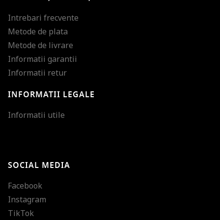
Intrebari frecvente
Metode de plata
Metode de livrare
Informatii garantii
Informatii retur
INFORMATII LEGALE
Mareste dimensiunea
Informatii utile
Micsoreaza dimensiu
Mareste spatierea tex
SOCIAL MEDIA
Micsoreaza spatierea
Facebook
Mareste inaltimea ra
Instagram
Micsoreaza inaltimea
TikTok