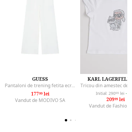
GUESS
KARL LAGERFELD 
Pantaloni de trening fetita ecru,
177
lei
Initial: 290
lei
-2
99
99
209
lei
99
Vandut de MODIVO SA
Vandut de Fashion