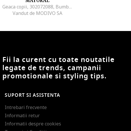
MAYORAL
Geaca copii, 302072088, Bumbac, Roz, Roz
Vandut de MODIVO SA
Fii la curent cu toate noutatile
legate de trends, campanii
promotionale si styling tips.
SUPORT SI ASISTENTA
Intrebari frecvente
Informatii retur
Informatii despre cookies