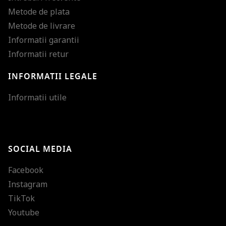
Metode de plata
Metode de livrare
Informatii garantii
Informatii retur
INFORMATII LEGALE
Mareste dimensiunea
Informatii utile
Micsoreaza dimensiu
Mareste spatierea tex
SOCIAL MEDIA
Micsoreaza spatierea
Facebook
Mareste inaltimea ra
Instagram
Micsoreaza inaltimea
TikTok
Inverseaza culorile
Youtube