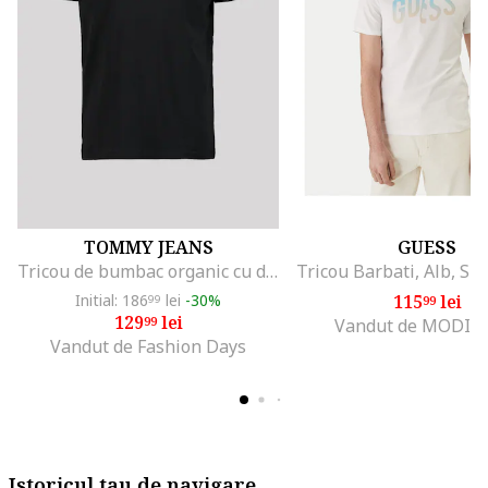
TOMMY JEANS
GUESS
Tricou de bumbac organic cu decolteu la baza gatului, Negru
Initial: 186
lei
-30%
115
lei
99
99
129
lei
99
Vandut de MODIV
Vandut de Fashion Days
Istoricul tau de navigare