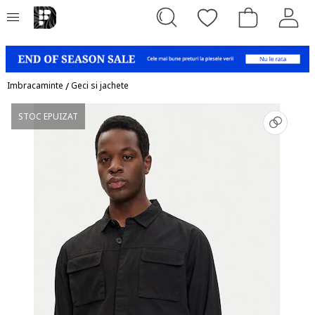
Imbracaminte
/
Geci si jachete
STOC EPUIZAT