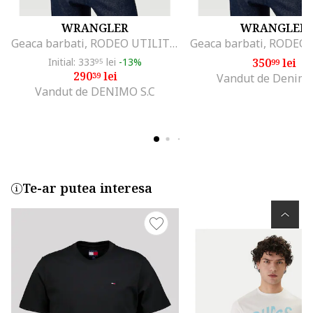
WRANGLER
WRANGLER
Geaca barbati, RODEO UTILITY JACKET, fermoar, albastru, bumbac
Initial: 333
lei
-13%
350
lei
95
99
290
lei
39
Vandut de Denim
Vandut de DENIMO S.C
Te-ar putea interesa