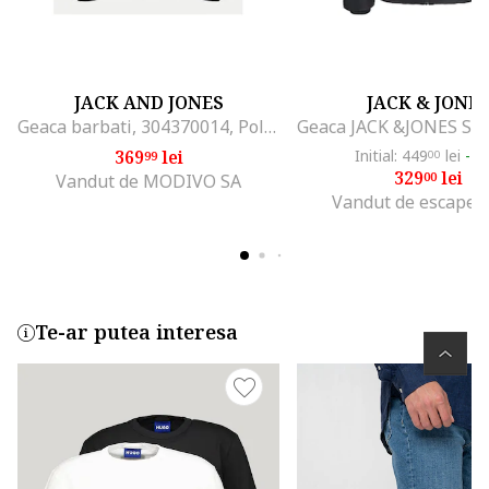
JACK AND JONES
JACK & JONE
Geaca barbati, 304370014, Poliester, Gri, Gri
369
lei
Initial: 449
lei
-2
99
00
329
lei
00
Vandut de MODIVO SA
Vandut de escape s
Te-ar putea interesa