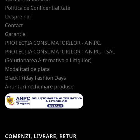
Politica de Confidentialitate
Despre noi
Contact
Garantie
PROTECŢIA CONSUMATORILOR - A.N.P.C.
PROTECŢIA CONSUMATORILOR - A.N.P.C. – SAL
(Solutionarea Alternativa a Litigiilor)
Modalitati de plata
Black Friday Fashion Days
Anunturi rechemare produse
COMENZI, LIVRARE, RETUR