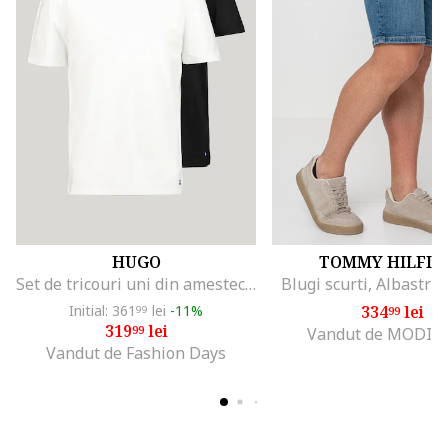
HUGO
TOMMY HILFIG
Set de tricouri uni din amestec de bumbac - 2 piese, Negru/Alb optic
Blugi scurti, Albastru
Initial: 361
lei
-11%
334
lei
99
99
319
lei
99
Vandut de MODIV
Vandut de Fashion Days