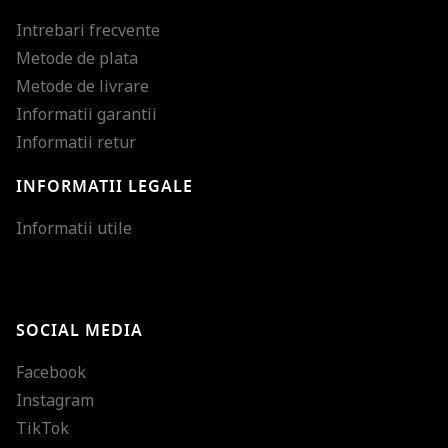
Intrebari frecvente
Metode de plata
Metode de livrare
Informatii garantii
Informatii retur
INFORMATII LEGALE
Mareste dimensiunea
Informatii utile
Micsoreaza dimensiu
Mareste spatierea tex
SOCIAL MEDIA
Micsoreaza spatierea
Facebook
Mareste inaltimea ra
Instagram
Micsoreaza inaltimea
TikTok