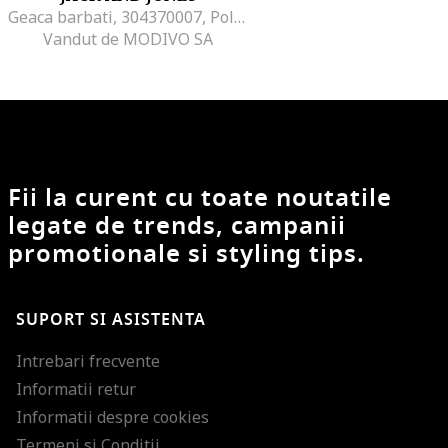
Geaca barbati, 304370007, Poliester, Negru, Negru
Vandut de MODIVO SA
Fii la curent cu toate noutatile
legate de trends, campanii
promotionale si styling tips.
SUPORT SI ASISTENTA
Intrebari frecvente
Informatii retur
Informatii despre cookies
Termeni si Conditii