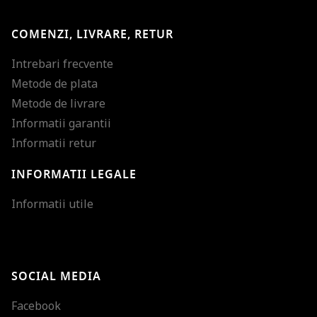
COMENZI, LIVRARE, RETUR
Intrebari frecvente
Metode de plata
Metode de livrare
Informatii garantii
Informatii retur
INFORMATII LEGALE
Mareste dimensiunea
Informatii utile
Micsoreaza dimensiu
Mareste spatierea tex
SOCIAL MEDIA
Micsoreaza spatierea
Facebook
Mareste inaltimea ra