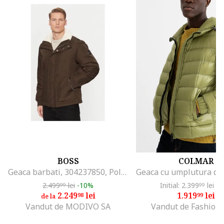
BOSS
COLMAR
Geaca barbati, 304237850, Poliester reciclat, Verde, Verde
2.499
lei
-10%
Initial: 2.399
lei
-2
99
99
2.249
lei
1.919
lei
98
99
de la
Vandut de MODIVO SA
Vandut de Fashion