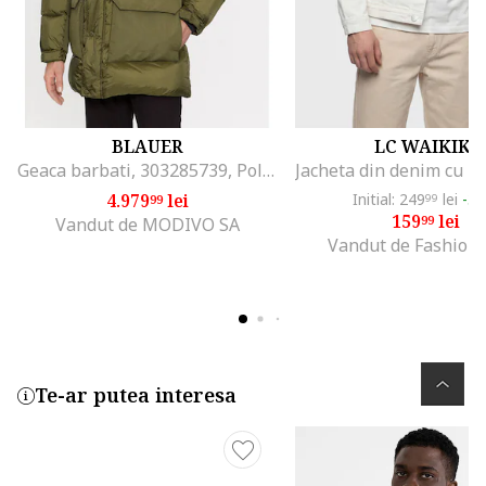
BLAUER
LC WAIKIKI
Geaca barbati, 303285739, Poliamida, Verde, Verde
4.979
lei
Initial: 249
lei
-3
99
99
159
lei
99
Vandut de MODIVO SA
Vandut de Fashion
Te-ar putea interesa