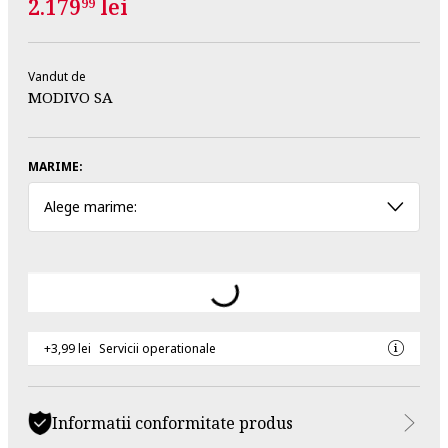
2.179
lei
99
Vandut de
MODIVO SA
MARIME:
Alege marime:
+3,99 lei
Servicii operationale
Informatii conformitate produs