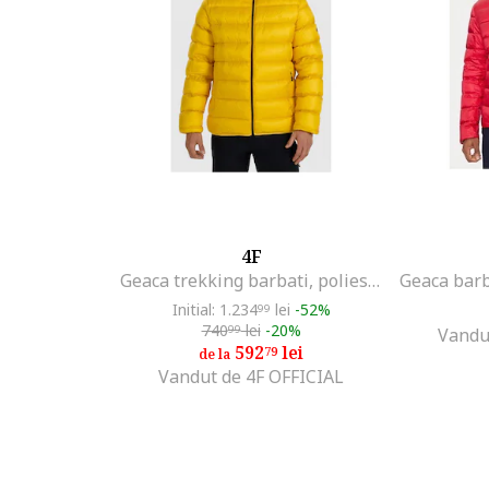
4F
Geaca trekking barbati, poliester, galben
Initial: 1.234
lei
-52%
99
740
lei
-20%
99
Vandu
592
lei
79
de la
Vandut de 4F OFFICIAL