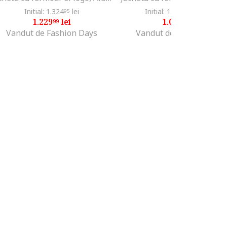
Initial: 1.324
lei
Initial: 1.278
lei
-20%
95
99
1.229
lei
1.019
lei
99
99
Vandut de Fashion Days
Vandut de Fashion Days