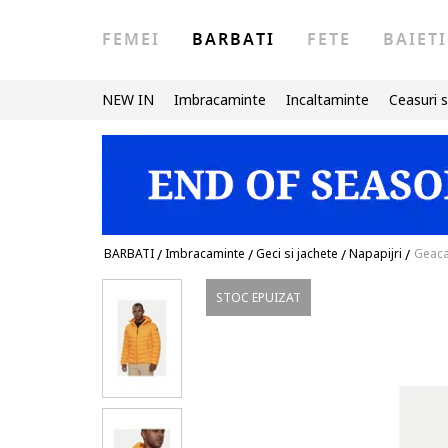
FEMEI
BARBATI
FETE
BAIETI
NEW IN
Imbracaminte
Incaltaminte
Ceasuri s
BARBATI
/
Imbracaminte
/
Geci si jachete
/
Napapijri
/
Geaca
STOC EPUIZAT