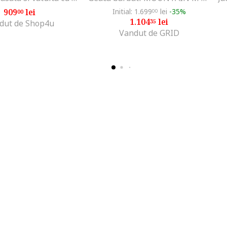
909
lei
Initial: 1.699
lei
-35%
00
00
1.104
lei
35
dut de Shop4u
Vandut de GRID