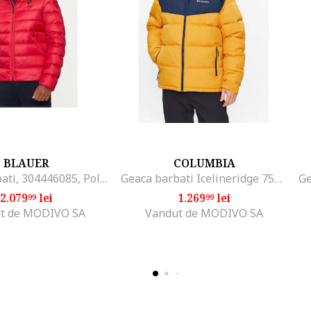
BLAUER
COLUMBIA
Geaca barbati, 304446085, Poliamida, Negru, Negru
Geaca barbati Icelineridge 756, galben, 100% poliester, Galben/Bleumarin
2.079
lei
1.269
lei
99
99
t de MODIVO SA
Vandut de MODIVO SA