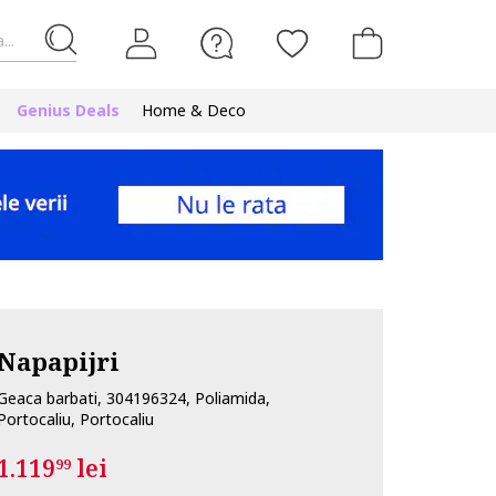
...
Genius Deals
Home & Deco
Napapijri
Geaca barbati, 304196324, Poliamida,
Portocaliu, Portocaliu
1.119
lei
99