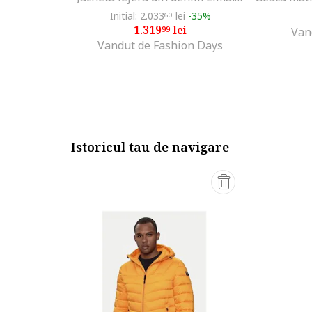
Initial: 2.033
lei
-35%
60
1.319
lei
99
Van
Vandut de Fashion Days
Istoricul tau de navigare