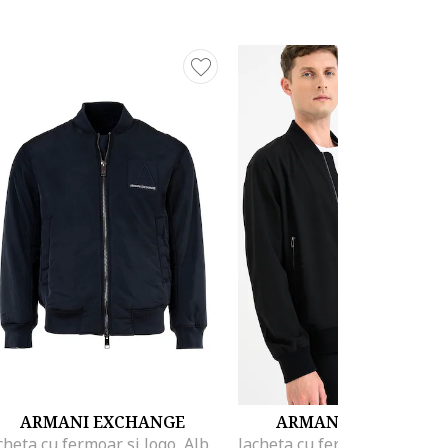
ARMANI EXCHANGE
ARMANI EXCHANGE
Jacheta cu fermoar si logo, Albastru