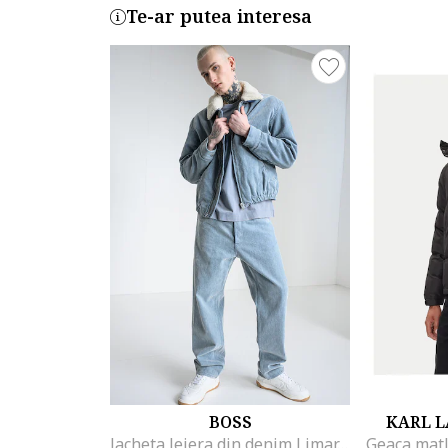
Te-ar putea interesa
BOSS
KARL L
Jacheta lejera din denim Limar, Albastru deschis