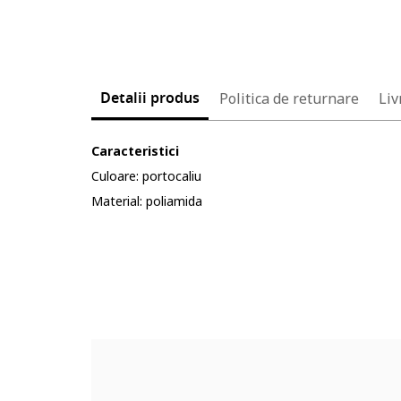
Detalii produs
Politica de returnare
Liv
Caracteristici
Culoare: portocaliu
Material: poliamida
Cod produs:
5607492-2_232904