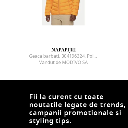
NAPAPIJRI
Geaca barbati, 304196324, Poliamida, Portocaliu, Portocaliu
Vandut de MODIVO SA
Fii la curent cu toate
noutatile legate de trends,
campanii promotionale si
styling tips.