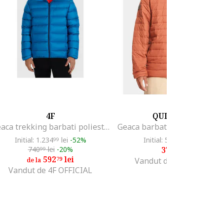
4F
QUIKSILVER
Geaca trekking barbati poliester, albastra
Initial: 1.234
lei
-52%
Initial: 507
lei
-26%
99
21
740
lei
-20%
374
lei
99
99
592
lei
79
Vandut de MODIVO SA
de la
Vandut de 4F OFFICIAL