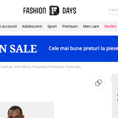
Cauta
i accesorii
Adolescenti
Sport
Premium
Men care
Outlet
 barbati, 304196324, Poliamida, Portocaliu, Portocaliu