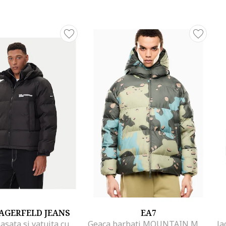
AGERFELD JEANS
EA7
Geaca matlasata si vatuita cu gluga, Negru
Geaca barbati MOUNTAIN M ECO DOWN HOODED JACKET GRAPHIC, Poliamida, Verde, Verde