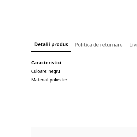
Detalii produs
Politica de returnare
Liv
Caracteristici
Culoare: negru
Material: poliester
Cod produs:
5607162-12_232904