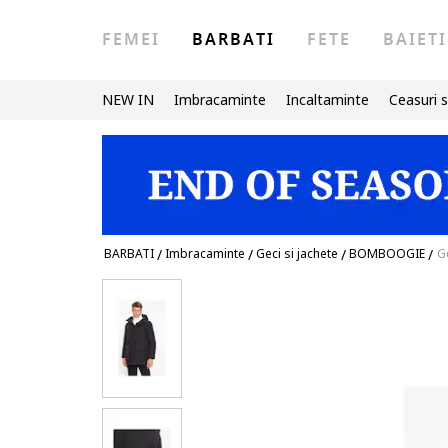
FEMEI
BARBATI
FETE
BAIETI
NEW IN
Imbracaminte
Incaltaminte
Ceasuri s
BARBATI
/
Imbracaminte
/
Geci si jachete
/
BOMBOOGIE
/
G