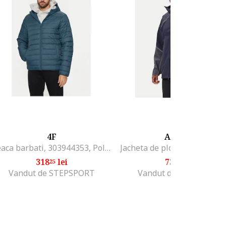
4F
ADIDAS
Geaca barbati, 303944353, Poliamida, Albastru, Albastru
318
lei
730
lei
25
99
Vandut de STEPSPORT
Vandut de MODIVO SA