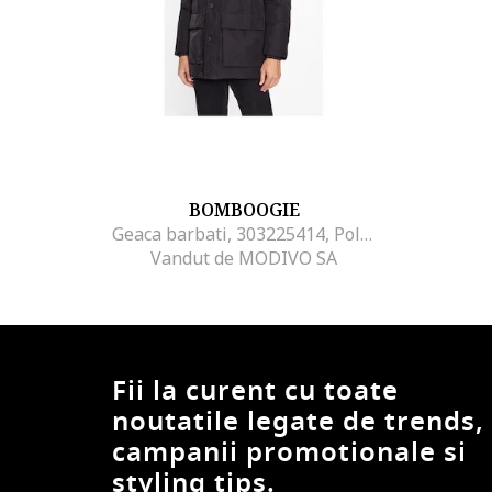
BOMBOOGIE
Geaca barbati, 303225414, Poliester reciclat, Negru, Negru
Vandut de MODIVO SA
Fii la curent cu toate
noutatile legate de trends,
campanii promotionale si
styling tips.