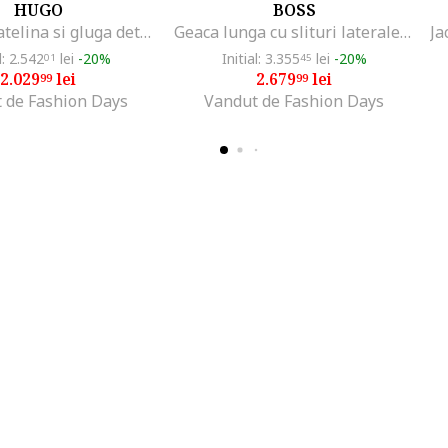
HUGO
BOSS
Geaca cu vatelina si gluga detasabila, Negru
Geaca lunga cu slituri laterale cu fermoar, Verde sparanghel
l: 2.542
lei
-20%
Initial: 3.355
lei
-20%
01
45
2.029
lei
2.679
lei
99
99
 de Fashion Days
Vandut de Fashion Days