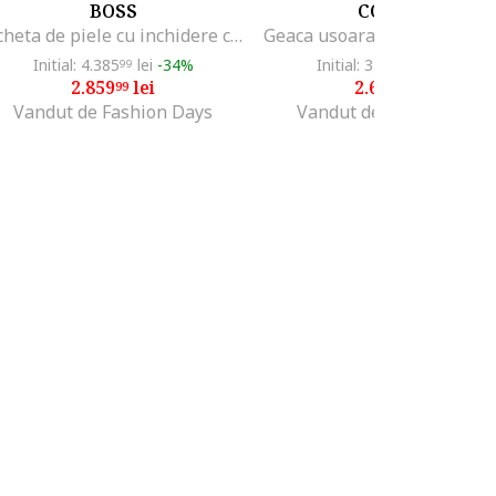
BOSS
COLMAR
Jacheta de piele cu inchidere cu capsa, Kaki inchis
Initial: 4.385
lei
-34%
Initial: 3.316
lei
-20%
99
99
2.859
lei
2.649
lei
99
99
Vandut de Fashion Days
Vandut de Fashion Days