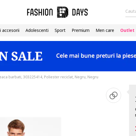
Cauta
i accesorii
Adolescenti
Sport
Premium
Men care
Outlet
eaca barbati, 303225414, Poliester reciclat, Negru, Negru