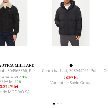
UTICA MILITARE
4F
Geaca barbati, 304565366, Piele ecologica, Negru, Negru
Geaca barbati, 303944261, Poliester, Negru, Negru
l: 4.040
lei
-19%
785
lei
20
45
.635
lei
-10%
99
Vandut de Savio Group
3.272
lei
38
t de MODIVO SA