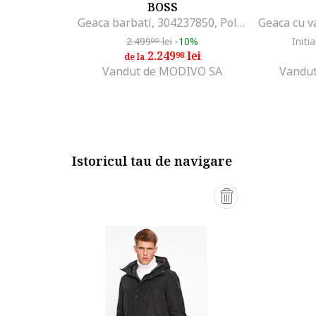
BOSS
Geaca barbati, 304237850, Poliester reciclat, Verde, Verde
2.499
lei
-10%
Initia
99
2.249
lei
98
de la
Vandut de MODIVO SA
Vandut
Istoricul tau de navigare