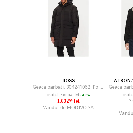
BOSS
AERONA
Geaca barbati, 304241062, Poliester, Negru, Negru
Initial: 2.800
lei
-41%
Initia
21
1.632
lei
3
99
Vandut de MODIVO SA
Vandu