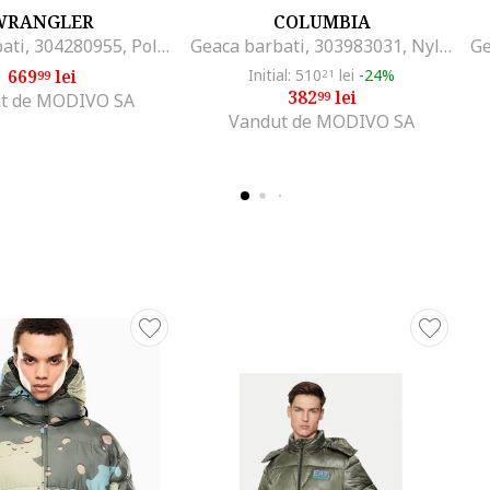
WRANGLER
COLUMBIA
Geaca barbati, 304280955, Poliester, Negru, Negru
Geaca barbati, 303983031, Nylon, Verde, Verde
669
lei
Initial: 510
lei
-24%
99
21
382
lei
99
t de MODIVO SA
Vandut de MODIVO SA