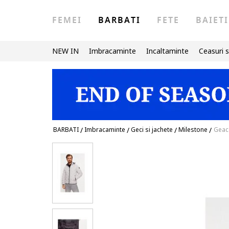
FEMEI
BARBATI
FETE
BAIETI
NEW IN
Imbracaminte
Incaltaminte
Ceasuri s
BARBATI
/
Imbracaminte
/
Geci si jachete
/
Milestone
/
Geaca