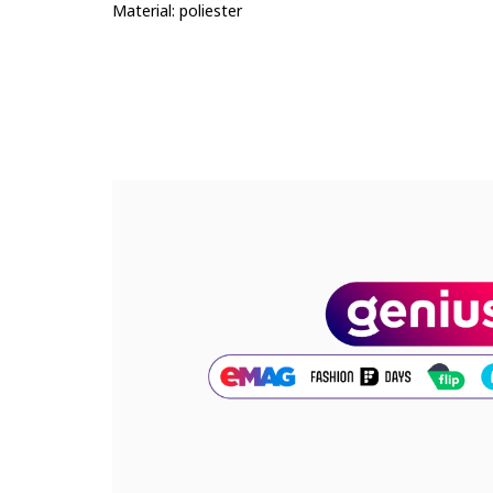
Material: poliester
Cod produs:
90523134-10_232904
Part number key:
D3RVB73BM