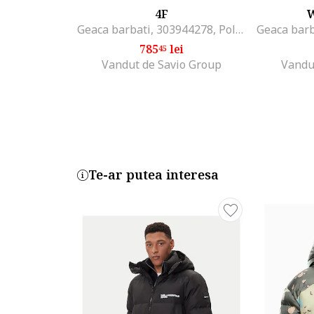
4F
Geaca barbati, 303944278, Poliester, Gri, Gri
785
lei
45
Vandut de Savio Group
Vandu
Te-ar putea interesa