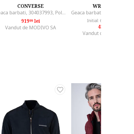
CONVERSE
WRANGLER
Geaca barbati, 304037993, Poliester, Bej, Bej
919
lei
Initial: 670
lei
-35%
99
21
430
lei
99
Vandut de MODIVO SA
Vandut de DenimKing