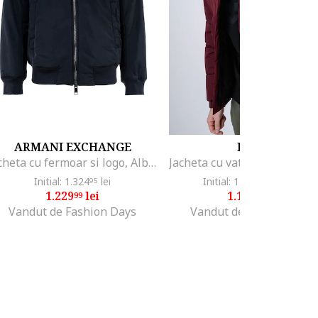
ARMANI EXCHANGE
HUGO
Jacheta cu fermoar si logo, Albastru
Initial: 1.324
lei
Initial: 1.423
lei
-19%
95
52
1.229
lei
1.139
lei
99
99
Vandut de Fashion Days
Vandut de Fashion Days