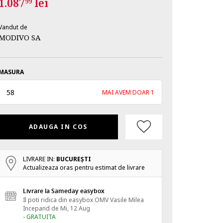
1.087
lei
99
Vandut de
MODIVO SA
MASURA
58
MAI AVEM DOAR 1
ADAUGA IN COS
LIVRARE IN:
BUCUREŞTI
Actualizeaza oras pentru estimat de livrare
Livrare la Sameday easybox
Il poti ridica din easybox OMV Vasile Milea
Incepand de
Mi, 12 Aug
- GRATUITA