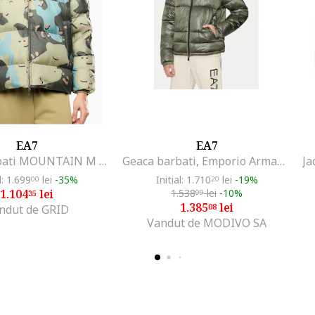
EA7
EA7
Geaca barbati MOUNTAIN M ECO DOWN HOODED JACKET GRAPHIC, Poliamida, Verde, Verde
Geaca barbati, Emporio Armani 304212048, Poliamida, Verde, Verde
l: 1.699
lei
-35%
Initial: 1.710
lei
-19%
00
20
1.104
lei
1.538
lei
-10%
35
99
1.385
lei
08
ndut de GRID
Vandut de MODIVO SA