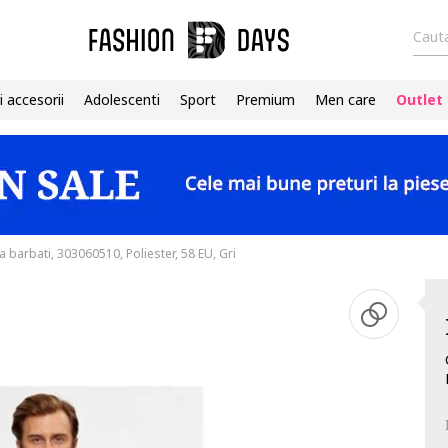
Cauta
i accesorii
Adolescenti
Sport
Premium
Men care
Outlet
 barbati, 303060510, Poliester, 58 EU, Gri