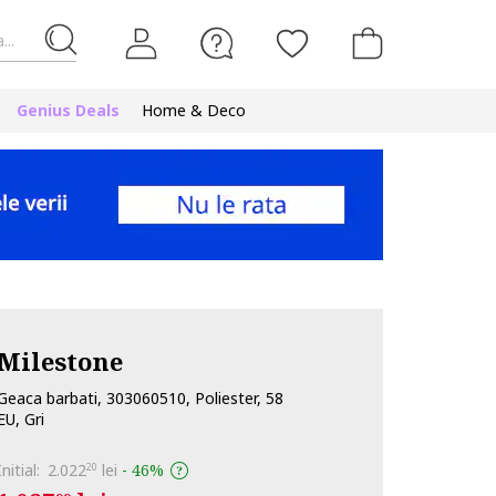
...
Genius Deals
Home & Deco
Milestone
Geaca barbati, 303060510, Poliester, 58
EU, Gri
Initial:
2.022
lei
-
46%
20