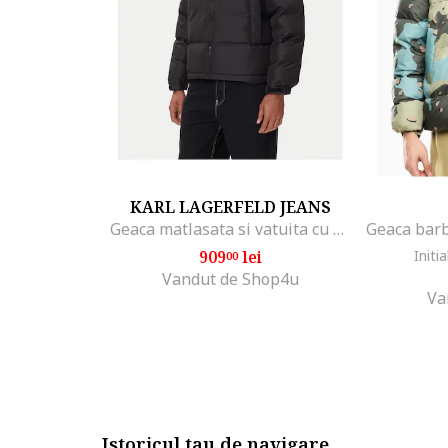
KARL LAGERFELD JEANS
Geaca matlasata si vatuita cu gluga, Negru
909
lei
Initia
00
Vandut de Shop4u
Va
Istoricul tau de navigare