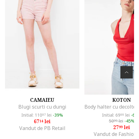
CAMAIEU
KOTON
Blugi scurti cu dungi
Initial: 110
lei
-39%
Initial: 69
lei
-60
97
99
67
lei
50
lei
-45%
14
99
27
lei
99
Vandut de PB Retail
Vandut de Fashion