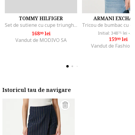
TOMMY HILFIGER
ARMANI EXCHA
Set de sutiene cu cupe triunghiulare si detaliu logo - 3 perechi, Alb/Negru/Gri melange
168
lei
Initial: 348
lei
-5
99
75
159
lei
99
Vandut de MODIVO SA
Vandut de Fashion
Istoricul tau de navigare