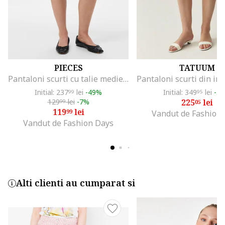
PIECES
TATUUM
Pantaloni scurti cu talie medie si model floral, Negru
Initial: 237
lei
-49%
Initial: 349
lei
-3
99
95
129
lei
-7%
225
lei
99
05
119
lei
99
Vandut de Fashion
Vandut de Fashion Days
Alti clienti au cumparat si