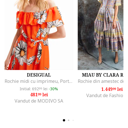
DESIGUAL
MIAU BY CLARA RO
Rochie midi cu imprimeu, Portocaliu mandarina
Initial: 692
lei
-30%
1.449
lei
99
99
481
lei
99
Vandut de Fashion
Vandut de MODIVO SA