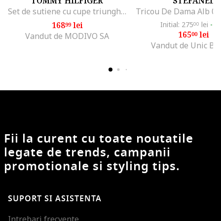
TOMMY HILFIGER
STEFANEL
Set de sutiene cu cupe triunghiulare si detaliu logo - 3 perechi, Alb/Negru/Gri melange
Tricou De Dama Alb 0
168
lei
Initial: 275
lei
-4
99
00
165
lei
00
Vandut de MODIVO SA
Vandut de Unic Br
Fii la curent cu toate noutatile
legate de trends, campanii
promotionale si styling tips.
SUPORT SI ASISTENTA
Intrebari frecvente