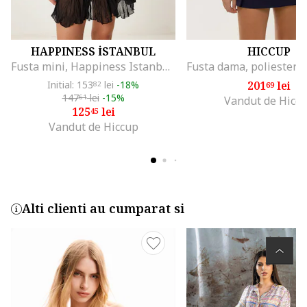
HAPPINESS İSTANBUL
HICCUP
Fusta mini, Happiness Istanbul, neagra, bumbac, talie elastica
Initial: 153
lei
-18%
201
lei
82
69
147
lei
-15%
61
Vandut de Hicc
125
lei
45
Vandut de Hiccup
Alti clienti au cumparat si