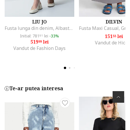
LIU JO
DILVIN
Fusta lunga din denim, Albastru deschis
Initial: 781
lei
-33%
151
lei
91
33
519
lei
99
Vandut de Hicc
Vandut de Fashion Days
Te-ar putea interesa