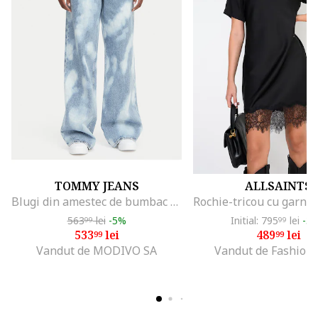
TOMMY JEANS
ALLSAINTS
Blugi din amestec de bumbac organic cu pete decorative si croiala ampla
563
lei
-5%
Initial: 795
lei
-3
99
99
533
lei
489
lei
99
99
Vandut de MODIVO SA
Vandut de Fashion