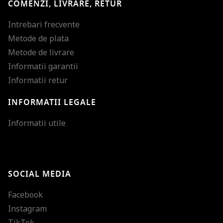
COMENZI, LIVRARE, RETUR
Intrebari frecvente
Metode de plata
Metode de livrare
Informatii garantii
Informatii retur
INFORMATII LEGALE
Mareste dimensiunea
Informatii utile
Micsoreaza dimensiu
Mareste spatierea tex
SOCIAL MEDIA
Micsoreaza spatierea
Facebook
Mareste inaltimea ra
Instagram
Micsoreaza inaltimea
TikTok