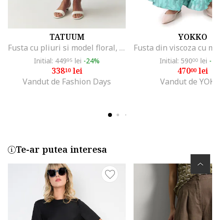
TATUUM
YOKKO
Fusta cu pliuri si model floral, Alb fildes/Verde masliniu
Initial: 449
lei
-24%
Initial: 590
lei
-2
95
00
338
lei
470
lei
10
00
Vandut de Fashion Days
Vandut de YOK
Te-ar putea interesa