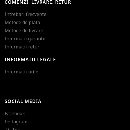
COMENZI, LIVRARE, RETUR
Intrebari frecvente
Metode de plata
Metode de livrare
Informatii garantii
Informatii retur
INFORMATII LEGALE
Mareste dimensiunea
Informatii utile
Micsoreaza dimensiu
Mareste spatierea tex
SOCIAL MEDIA
Micsoreaza spatierea
Facebook
Mareste inaltimea ra
Instagram
Micsoreaza inaltimea
TikTok