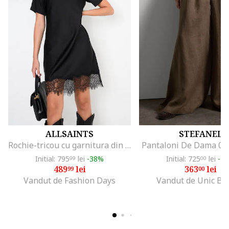
ALLSAINTS
STEFANEL
Rochie-tricou cu garnitura din dantela, Negru
Pantaloni De Dama 00
Initial: 795
lei
-38%
Initial: 725
lei
-4
99
00
489
lei
363
lei
99
00
Vandut de Fashion Days
Vandut de Unic Br