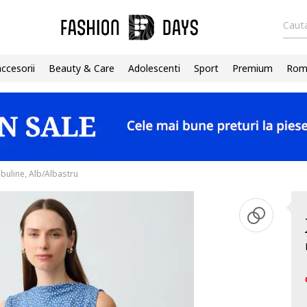
Cauta
accesorii
Beauty & Care
Adolescenti
Sport
Premium
Roma
 buline, Alb/Albastru