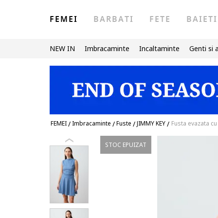
FEMEI
BARBATI
FETE
BAIETI
NEW IN
Imbracaminte
Incaltaminte
Genti si 
FEMEI
/
Imbracaminte
/
Fuste
/
JIMMY KEY
/
Fusta evazata cu
STOC EPUIZAT