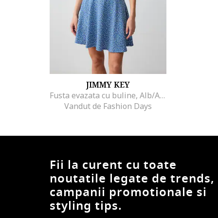
JIMMY KEY
Fusta evazata cu buline, Alb/Albastru
Vandut de Fashion Days
Fii la curent cu toate
noutatile legate de trends,
campanii promotionale si
styling tips.