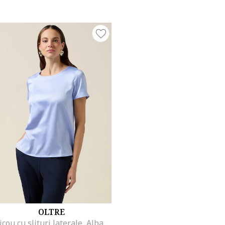
OLTRE
Tricou cu slituri laterale, Albastru lavanda