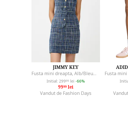
JIMMY KEY
ADID
Fusta mini dreapta, Alb/Bleumarin
Initial: 299
lei
-66%
Initi
99
99
lei
99
Vandut de Fashion Days
Vandut