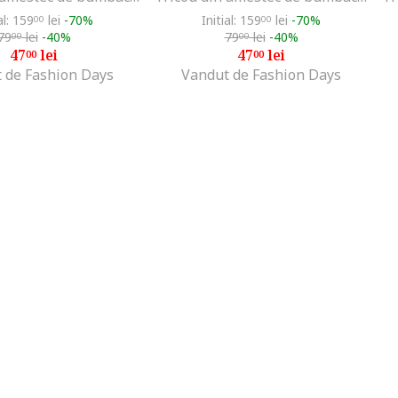
al: 159
lei
-70%
Initial: 159
lei
-70%
00
00
79
lei
-40%
79
lei
-40%
00
00
47
lei
47
lei
00
00
 de Fashion Days
Vandut de Fashion Days