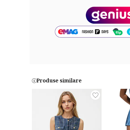
Cod produs:
5SW074761-400
Produse similare