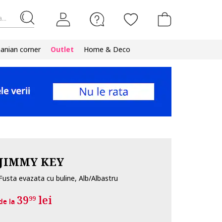
...
nian corner
Outlet
Home & Deco
JIMMY KEY
Fusta evazata cu buline, Alb/Albastru
39
lei
99
de la