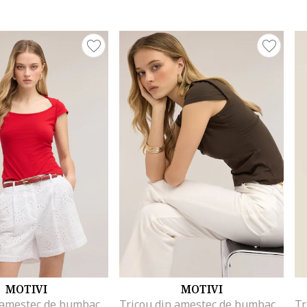
MOTIVI
MOTIVI
Tricou din amestec de bumbac cu decolteu rotund, Rosu vermillion
Tricou din amestec de bumbac cu decolteu rotund, Verde masliniu