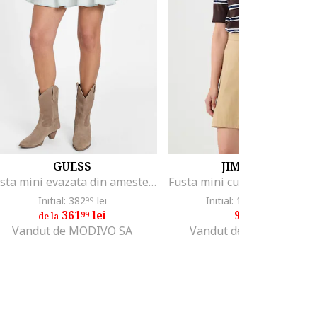
GUESS
JIMMY KEY
Fusta mini evazata din amestec de lyocell, Albastru glaciar
Initial: 382
lei
Initial: 199
lei
-52%
99
99
361
lei
94
lei
99
99
de la
Vandut de MODIVO SA
Vandut de Fashion Days