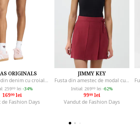
AS ORIGINALS
JIMMY KEY
Fusta mini din denim cu croiala evazata, Albastru deschis
Fusta din amestec de modal cu talie inalta, Rosu inchis
al: 259
lei
-34%
Initial: 269
lei
-62%
99
99
169
lei
99
lei
99
99
 de Fashion Days
Vandut de Fashion Days