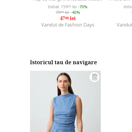
Initial: 159
lei
-70%
Initi
00
79
lei
-40%
00
47
lei
00
Vandut de Fashion Days
Vandut
Istoricul tau de navigare