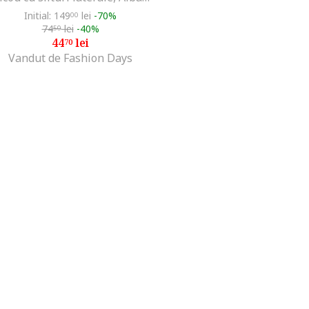
Initial: 149
lei
-70%
00
74
lei
-40%
50
44
lei
70
Vandut de Fashion Days