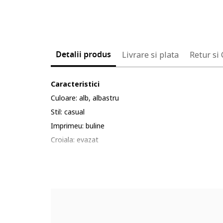
Detalii produs
Livrare si plata
Retur si
Caracteristici
Culoare: alb, albastru
Stil: casual
Imprimeu: buline
Croiala: evazat
Material: poliester, elastan
Talie: inalta
Lungime: scurta
Compozitie
Exterior: 99% poliester, 1% elastan