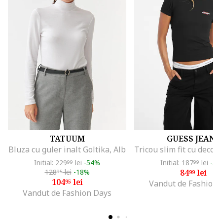
TATUUM
GUESS JEANS
Bluza cu guler inalt Goltika, Alb
Initial: 229
lei
-54%
Initial: 187
lei
-5
99
99
128
lei
-18%
84
lei
95
99
104
lei
95
Vandut de Fashion
Vandut de Fashion Days