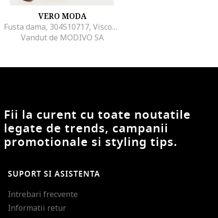
VERO MODA
Fusta dama, 304510717, Viscoza/Poliester, M INTL, Bej
Vandut de MODIVO SA
Fii la curent cu toate noutatile
legate de trends, campanii
promotionale si styling tips.
SUPORT SI ASISTENTA
Intrebari frecvente
Informatii retur