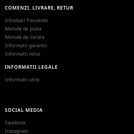
COMENZI, LIVRARE, RETUR
Intrebari frecvente
Metode de plata
Metode de livrare
Informatii garantii
Informatii retur
INFORMATII LEGALE
Mareste dimensiunea
Informatii utile
Micsoreaza dimensiu
Mareste spatierea tex
SOCIAL MEDIA
Micsoreaza spatierea
Facebook
Mareste inaltimea ra
Instagram