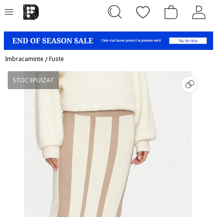
Imbracaminte
/
Fuste
STOC EPUIZAT