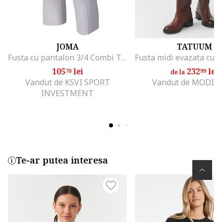
JOMA
TATUUM
Fusta cu pantalon 3/4 Combi Torneo Tenis, Padel
105
lei
232
lei
70
99
de la
Vandut de KSVI SPORT
Vandut de MODIV
INVESTMENT
Te-ar putea interesa