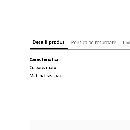
Detalii produs
Politica de returnare
Liv
Caracteristici
Culoare: maro
Material: viscoza
Cod produs:
5624986-9_232904