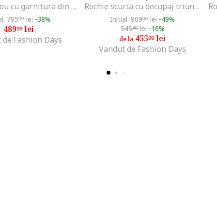
Rochie-tricou cu garnitura din dantela, Negru
Rochie scurta cu decupaj triunghiular pe partea din spate, Negru
al: 795
lei
-38%
Initial: 909
lei
-49%
99
00
489
lei
545
lei
-16%
99
40
455
lei
00
 de Fashion Days
de la
Vandut de Fashion Days