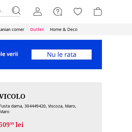
...
nian corner
Outlet
Home & Deco
VICOLO
Fusta dama, 304449420, Viscoza, Maro,
Maro
509
lei
99