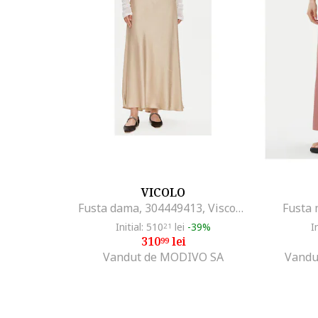
VICOLO
Fusta dama, 304449413, Viscoza, Bej, Bej
Fusta 
Initial: 510
lei
-39%
I
21
310
lei
99
Vandut de MODIVO SA
Vandu