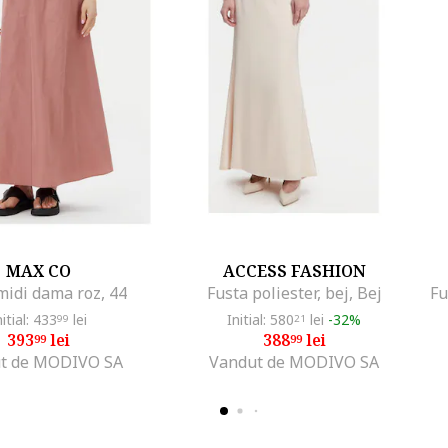
MAX CO
ACCESS FASHION
midi dama roz, 44
Fusta poliester, bej, Bej
nitial: 433
lei
Initial: 580
lei
-32%
99
21
393
lei
388
lei
99
99
t de MODIVO SA
Vandut de MODIVO SA