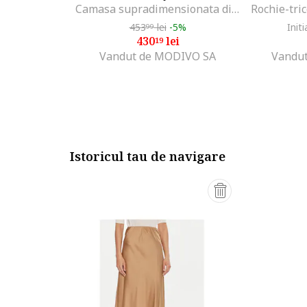
Camasa supradimensionata din amestec de bumbac organic cu model in dungi
453
lei
-5%
Initi
99
430
lei
19
Vandut de MODIVO SA
Vandut
Istoricul tau de navigare