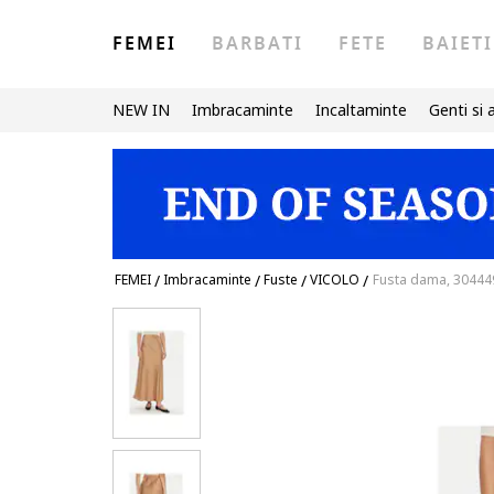
FEMEI
BARBATI
FETE
BAIETI
NEW IN
Imbracaminte
Incaltaminte
Genti si 
FEMEI
/
Imbracaminte
/
Fuste
/
VICOLO
/
Fusta dama, 30444