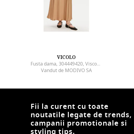
VICOLO
Fusta dama, 304449420, Viscoza, Maro, Maro
Vandut de MODIVO SA
Fii la curent cu toate
noutatile legate de trends,
campanii promotionale si
styling tips.