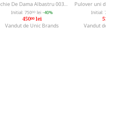
Rochie De Dama Albastru 003571127
Initial: 750
lei
-40%
Initial: 716
lei
-24%
00
84
450
lei
539
lei
00
99
Vandut de Unic Brands
Vandut de Fashion Days