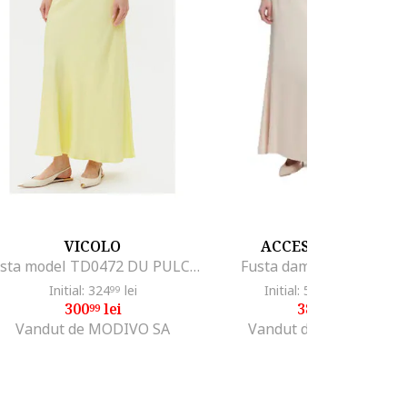
VICOLO
ACCESS FASHION
Fusta model TD0472 DU PULCINO, galben, 100% viscoza
Fusta dama poliester, be
Initial: 324
lei
Initial: 580
lei
-32%
99
21
300
lei
388
lei
99
99
Vandut de MODIVO SA
Vandut de MODIVO SA