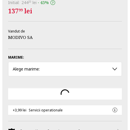
Initial:
244
lei
-
43%
20
137
lei
99
Vandut de
MODIVO SA
MARIME:
Alege marime:
+3,99 lei
Servicii operationale