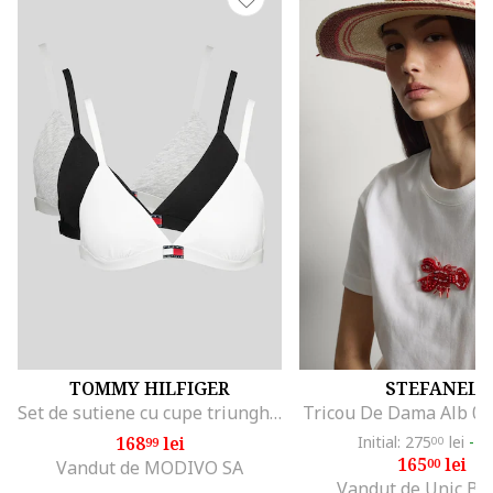
TOMMY HILFIGER
STEFANEL
Set de sutiene cu cupe triunghiulare si detaliu logo - 3 perechi, Alb/Negru/Gri melange
Tricou De Dama Alb 0
168
lei
Initial: 275
lei
-4
99
00
165
lei
00
Vandut de MODIVO SA
Vandut de Unic Br