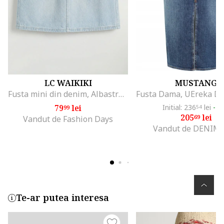
LC WAIKIKI
MUSTANG
Fusta mini din denim, Albastru pastel
79
lei
Initial: 236
lei
-1
99
54
205
lei
69
Vandut de Fashion Days
Vandut de DENIMO
Te-ar putea interesa