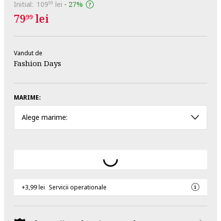
Initial:
109
lei
-
27%
99
79
lei
99
Vandut de
Fashion Days
MARIME:
Alege marime:
+3,99 lei
Servicii operationale