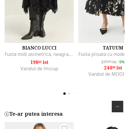
BIANCO LUCCI
TATUUM
Fusta midi asimetrica, neagra, Negru
198
lei
271
lei
-9%
63
99
244
lei
99
Vandut de Hiccup
Vandut de MODIV
Te-ar putea interesa