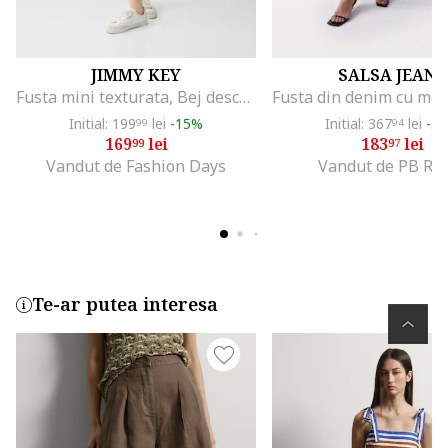
JIMMY KEY
SALSA JEANS
Fusta mini texturata, Bej deschis
Initial: 199
lei
-15%
Initial: 367
lei
-5
99
94
169
lei
183
lei
99
97
Vandut de Fashion Days
Vandut de PB Ret
Te-ar putea interesa