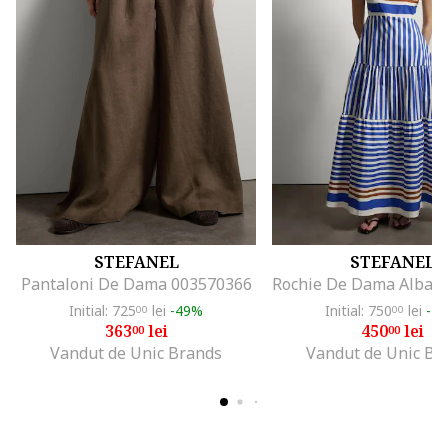
STEFANEL
STEFANEL
Pantaloni De Dama 003570366
Initial: 725
lei
-49%
Initial: 750
lei
-4
00
00
363
lei
450
lei
00
00
Vandut de Unic Brands
Vandut de Unic Br