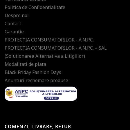
Politica de Confidentialitate
Despre noi
Contact
Garantie
PROTECŢIA CONSUMATORILOR - A.N.P.C.
PROTECŢIA CONSUMATORILOR - A.N.P.C. – SAL
(Solutionarea Alternativa a Litigiilor)
Modalitati de plata
Black Friday Fashion Days
Anunturi rechemare produse
COMENZI, LIVRARE, RETUR