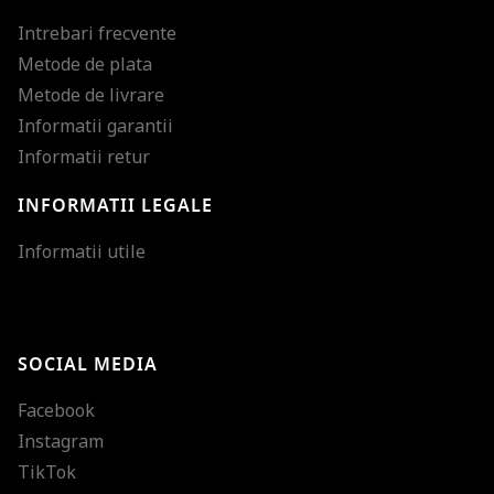
Intrebari frecvente
Metode de plata
Metode de livrare
Informatii garantii
Informatii retur
INFORMATII LEGALE
Mareste dimensiunea
Informatii utile
Micsoreaza dimensiu
Mareste spatierea tex
SOCIAL MEDIA
Micsoreaza spatierea
Facebook
Mareste inaltimea ra
Instagram
Micsoreaza inaltimea
TikTok