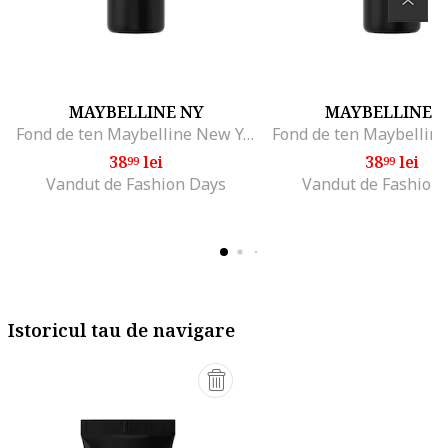
MAYBELLINE NY
MAYBELLINE 
Fond de ten Maybelline New York Fit Me Matte & Poreless, 30 ml, Natural Ivory
38
lei
38
lei
99
99
Vandut de Fashion Days
Vandut de Fashion
Istoricul tau de navigare