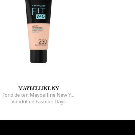
MAYBELLINE NY
Fond de ten Maybelline New York Fit Me Matte & Poreless, 30 ml, Natural Buff
Vandut de Fashion Days