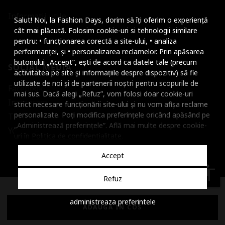
Mareste dimensiunea
Informatii utile
Salut! Noi, la Fashion Days, dorim să îți oferim o experiență
Micsoreaza dimensiu
cât mai plăcută. Folosim cookie-uri si tehnologii similare
pentru: • funcționarea corectă a site-ului, • analiza
Mareste spatierea tex
performanței, și • personalizarea reclamelor. Prin apăsarea
butonului „Accept”, ești de acord ca datele tale (precum
SOCIAL MEDIA
Micsoreaza spatierea
activitatea pe site și informațiile despre dispozitiv) să fie
utilizate de noi și de partenerii noștri pentru scopurile de
Facebook
Mareste inaltimea ra
mai sus. Dacă alegi „Refuz”, vom folosi doar cookie-uri
Instagram
strict necesare funcționării site-ului și nu vom afișa reclame
Micsoreaza inaltimea
personalizate. Poți modifica preferințele oricând apăsând pe
TikTok
„Administrează preferințele”. Află mai multe despre cookie-
Inverseaza culorile
Youtube
uri în
Politica de confidentialitate
.
Nuante de gri
Accept
Cursor mare
accessibility
Refuz
Subliniaza link-urile
© 2001 - 2026 Dante International, CUI: 14399840, Reg. Com.
administreaza preferintele
Dezactiveaza animatii
J2002000372404
ADAUGA IN COS