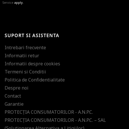
Service
apply.
BRAVO!
Te-ai abonat cu succes la newsletter folosind adresa de e-mail
%email%
.
Ti-am pregatit noutati despre brandurile noastre, selectii exclusive si
SUPORT SI ASISTENTA
ultimele tendinte in moda!
Intrebari frecvente
Informatii retur
Informatii despre cookies
Termeni si Conditii
Politica de Confidentialitate
Despre noi
Contact
Garantie
PROTECŢIA CONSUMATORILOR - A.N.P.C.
PROTECŢIA CONSUMATORILOR - A.N.P.C. – SAL
(Solutionarea Alternativa a Litigiilor)