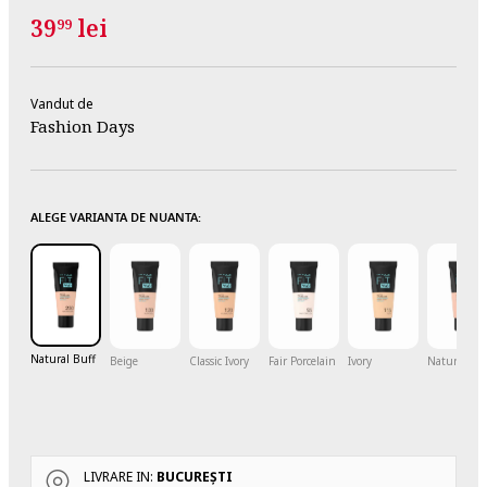
39
lei
99
Vandut de
Fashion Days
ALEGE VARIANTA DE NUANTA:
Natural Buff
Beige
Classic Ivory
Fair Porcelain
Ivory
Natural Bei
LIVRARE IN:
BUCUREŞTI