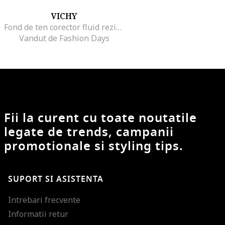
VICHY
Fond de ten corector fluid rezistenta 16h SPF 35 Dermablend pentru tenul normal sau uscat, 30 ml, Opal
Vandut de Fashion Days
Fii la curent cu toate noutatile
legate de trends, campanii
promotionale si styling tips.
SUPORT SI ASISTENTA
Intrebari frecvente
Informatii retur