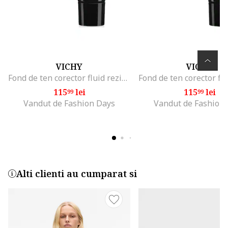
VICHY
VICHY
Fond de ten corector fluid rezistenta 16h SPF 35 Dermablend pentru tenul normal sau uscat, 30 ml, Nude
115
lei
115
lei
99
99
Vandut de Fashion Days
Vandut de Fashion
Alti clienti au cumparat si