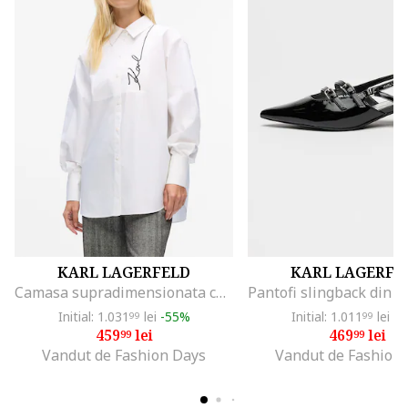
KARL LAGERFELD
KARL LAGERFE
Camasa supradimensionata cu logo, Alb optic
Initial: 1.031
lei
-55%
Initial: 1.011
lei
-5
99
99
459
lei
469
lei
99
99
Vandut de Fashion Days
Vandut de Fashion