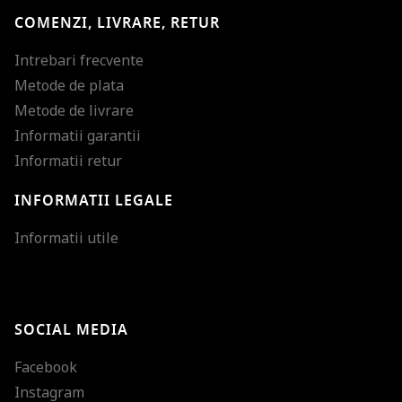
COMENZI, LIVRARE, RETUR
Intrebari frecvente
Metode de plata
Metode de livrare
Informatii garantii
Informatii retur
INFORMATII LEGALE
Mareste dimensiunea
Informatii utile
Micsoreaza dimensiu
Mareste spatierea tex
SOCIAL MEDIA
Micsoreaza spatierea
Facebook
Mareste inaltimea ra
Instagram