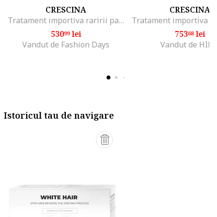
CRESCINA
CRESCINA
Tratament importiva raririi parului la femei Follicular Islands 1700, 10+10 fiole, Stadiu initial
530
lei
753
lei
99
68
Vandut de Fashion Days
Vandut de HIRI
Istoricul tau de navigare