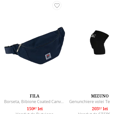
FILA
MIZUNO
Borseta, Bibione Coated Canvas Mini Waist Bag FBK0002, Bleumarin
150
lei
203
lei
87
37