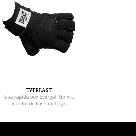
EVERLAST
Fasa rapida box Evergel, tip manusa
Vandut de Fashion Days