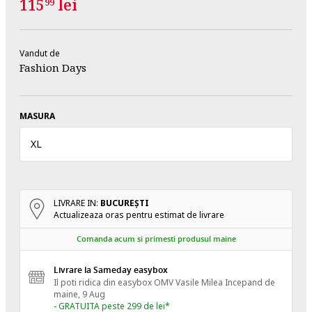
115
lei
99
Vandut de
Fashion Days
MASURA
XL
LIVRARE IN:
BUCUREŞTI
Actualizeaza oras pentru estimat de livrare
Comanda acum si primesti produsul maine
Livrare la Sameday easybox
Il poti ridica din easybox OMV Vasile Milea
Incepand de
maine, 9 Aug
- GRATUITA peste 299 de lei*