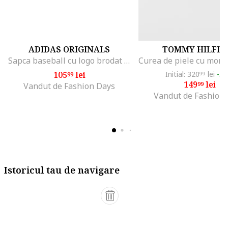
ADIDAS ORIGINALS
TOMMY HILFIG
Sapca baseball cu logo brodat Classic, Crem
105
lei
Initial: 320
lei
-5
99
99
149
lei
99
Vandut de Fashion Days
Vandut de Fashion
Istoricul tau de navigare