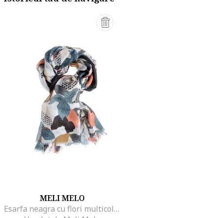
MELI MELO
Esarfa neagra cu flori multicolore si buline, 80 x 190