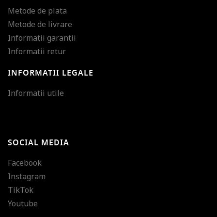
Metode de plata
Metode de livrare
Informatii garantii
Informatii retur
INFORMATII LEGALE
Mareste dimensiunea
Informatii utile
Micsoreaza dimensiu
Mareste spatierea tex
SOCIAL MEDIA
Micsoreaza spatierea
Facebook
Mareste inaltimea ra
Instagram
Micsoreaza inaltimea
TikTok
Inverseaza culorile
Youtube