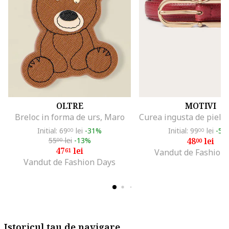
OLTRE
MOTIVI
Breloc in forma de urs, Maro
Initial: 69
lei
-31%
Initial: 99
lei
-51
00
00
55
lei
-13%
48
lei
00
00
47
lei
61
Vandut de Fashion
Vandut de Fashion Days
Istoricul tau de navigare