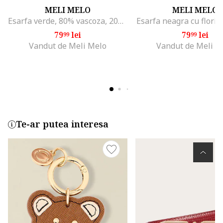
MELI MELO
MELI MELO
Esarfa verde, 80% vascoza, 20% bumbac, 80x190cm
Esarfa neagra cu flori p
79
lei
79
lei
99
99
Vandut de Meli Melo
Vandut de Meli M
Te-ar putea interesa