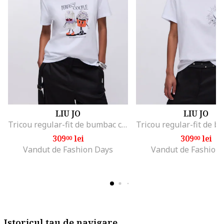
LIU JO
LIU JO
Tricou regular-fit de bumbac cu aplicatie din strasuri, Alb/Negru/Portocaliu mandarina
309
lei
309
lei
00
00
Vandut de Fashion Days
Vandut de Fashion
Istoricul tau de navigare