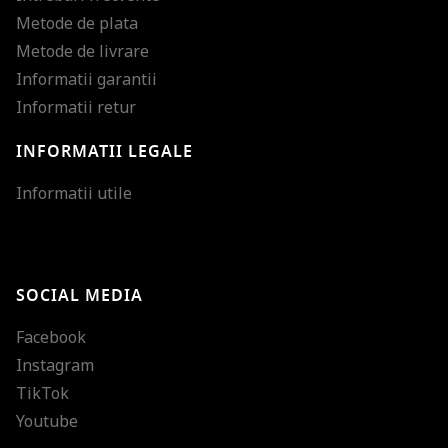
Metode de plata
Metode de livrare
Informatii garantii
Informatii retur
INFORMATII LEGALE
Mareste dimensiunea
Informatii utile
Micsoreaza dimensiu
Mareste spatierea tex
SOCIAL MEDIA
Micsoreaza spatierea
Facebook
Mareste inaltimea ra
Instagram
Micsoreaza inaltimea
TikTok
Inverseaza culorile
Youtube