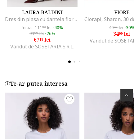
LAURA BALDINI
FIORE
Dres din plasa cu dantela florala DELICATE, Visiniu (wine, Visiniu inchis
Initial: 111
lei
-40%
49
lei
-30%
99
99
91
lei
-26%
34
lei
99
99
67
lei
19
Vandut de SOSETARIA 
Vandut de SOSETARIA S.R.L.
Te-ar putea interesa