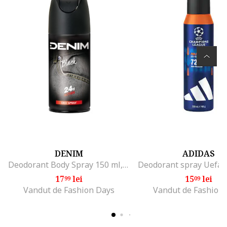
DENIM
ADIDAS
Deodorant Body Spray 150 ml, Lemnoasa
17
lei
15
lei
99
09
Vandut de Fashion Days
Vandut de Fashion