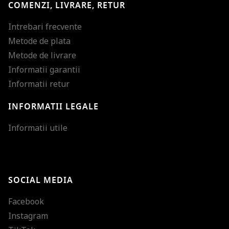
COMENZI, LIVRARE, RETUR
Intrebari frecvente
Metode de plata
Metode de livrare
Informatii garantii
Informatii retur
INFORMATII LEGALE
Mareste dimensiunea
Informatii utile
Micsoreaza dimensiu
Mareste spatierea tex
SOCIAL MEDIA
Micsoreaza spatierea
Facebook
Mareste inaltimea ra
Instagram
Micsoreaza inaltimea