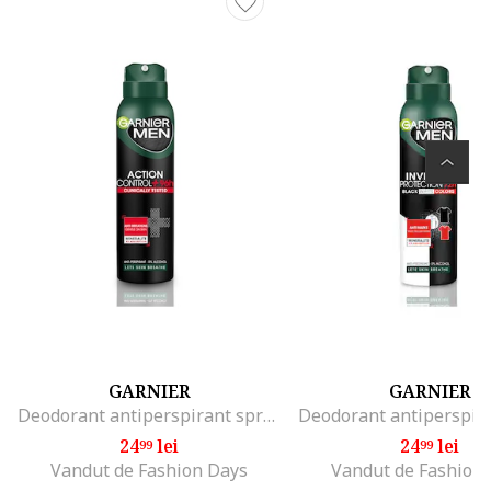
GARNIER
GARNIER
Deodorant antiperspirant spray Mineral Action Control Clinically Tested pentru barbati, 150 ml
24
lei
24
lei
99
99
Vandut de Fashion Days
Vandut de Fashion