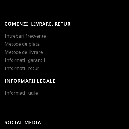
COMENZI, LIVRARE, RETUR
Intrebari frecvente
Metode de plata
Metode de livrare
Informatii garantii
Informatii retur
INFORMATII LEGALE
Mareste dimensiunea
Informatii utile
Micsoreaza dimensiu
Mareste spatierea tex
SOCIAL MEDIA
Micsoreaza spatierea