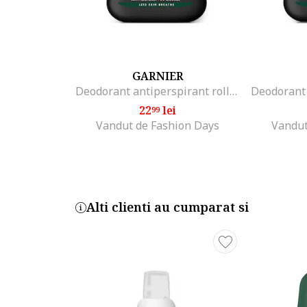
GARNIER
Deodorant antiperspirant roll-on Mineral Extreme pentru barbati, 50 ml
22
lei
99
Vandut de Fashion Days
Vandut
Alti clienti au cumparat si