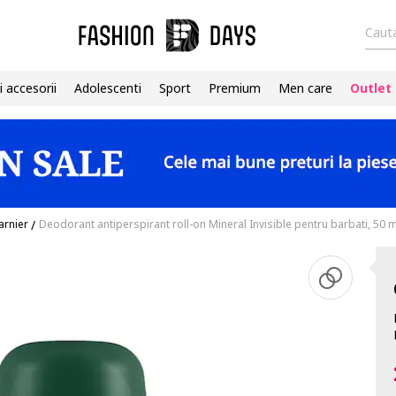
Cauta
i accesorii
Adolescenti
Sport
Premium
Men care
Outlet
arnier
/
Deodorant antiperspirant roll-on Mineral Invisible pentru barbati, 50 m