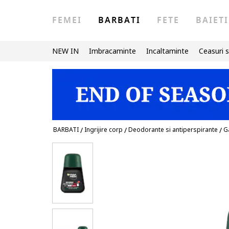
FEMEI
BARBATI
FETE
BAIETI
NEW IN
Imbracaminte
Incaltaminte
Ceasuri s
BARBATI
/
Ingrijire corp
/
Deodorante si antiperspirante
/
G