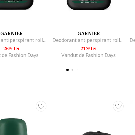
GARNIER
GARNIER
Deodorant antiperspirant roll-on Mineral Action Control Clinically Tested pentru barbati, 50 ml
Deodorant antiperspirant roll-on Mineral Magnesium Ultra Dry pentru barbati, 50 ml
26
lei
21
lei
99
39
 de Fashion Days
Vandut de Fashion Days