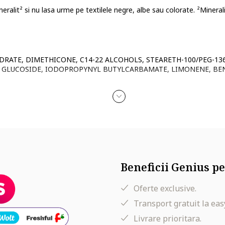
ralit² si nu lasa urme pe textilele negre, albe sau colorate. ²Minerali
YDRATE, DIMETHICONE, C14-22 ALCOHOLS, STEARETH-100/PEG-13
YL GLUCOSIDE, IODOPROPYNYL BUTYLCARBAMATE, LIMONENE, BE
TE, TETRASODIUM GLUTAMATE DIACETATE, CITRONELLOL, GERANI
Beneficii Genius pe
Oferte exclusive.
Transport gratuit la eas
Livrare prioritara.