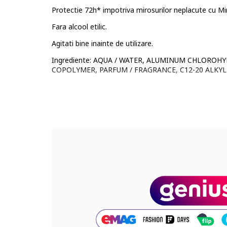
Protectie 72h* impotriva mirosurilor neplacute cu Mine
Fara alcool etilic.
Agitati bine inainte de utilizare.
Ingrediente: AQUA / WATER, ALUMINUM CHLOROH
COPOLYMER, PARFUM / FRAGRANCE, C12-20 ALK
SALICYLATE, LINALOOL, BENZYL ALCOHOL, PERLI