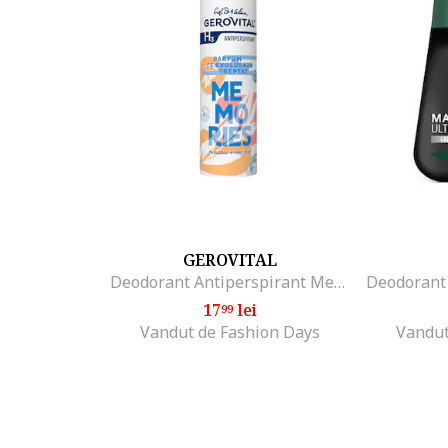
GEROVITAL
Deodorant Antiperspirant Memories, 150 ml
17
lei
99
Vandut de Fashion Days
Vandut