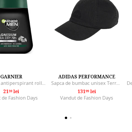
GARNIER
ADIDAS PERFORMANCE
Deodorant antiperspirant roll-on Mineral Magnesium Ultra Dry pentru barbati, 50 ml
Sapca de bumbac unisex Terrex Trail, Negru
21
lei
131
lei
39
99
 de Fashion Days
Vandut de Fashion Days