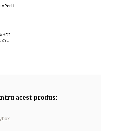
t=Perlit.
6/HDI
NZYL
OL.
ntru acest produs:
ybox.