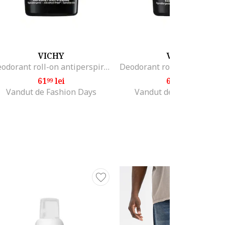
VICHY
VICHY
Deodorant roll-on antiperspirant 72H pentru barbati Homme anti-urme si anti-iritatii​, 50 ml
61
lei
60
lei
99
99
Vandut de Fashion Days
Vandut de Fashion Days