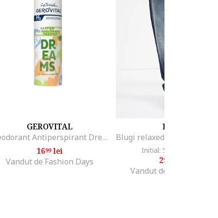
GEROVITAL
HUGO
Deodorant Antiperspirant Dreams, 150 ml
16
lei
Initial: 599
lei
-49%
99
91
299
lei
99
Vandut de Fashion Days
Vandut de Fashion Days