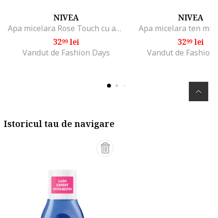
NIVEA
NIVEA
Apa micelara Rose Touch cu apa organica de trandafiri, 400 ml
Apa micelara ten mix
32
lei
32
lei
99
99
Vandut de Fashion Days
Vandut de Fashion
Istoricul tau de navigare