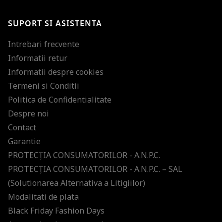
Te-ai abonat cu succes la newsletter folosind adresa de e-mail
%email%
.
Ti-am pregatit noutati despre brandurile noastre, selectii exclusive si
SUPORT SI ASISTENTA
ultimele tendinte in moda!
Intrebari frecvente
Informatii retur
Informatii despre cookies
Termeni si Conditii
Politica de Confidentialitate
Despre noi
Contact
Garantie
PROTECŢIA CONSUMATORILOR - A.N.P.C.
PROTECŢIA CONSUMATORILOR - A.N.P.C. – SAL
(Solutionarea Alternativa a Litigiilor)
Modalitati de plata
Black Friday Fashion Days