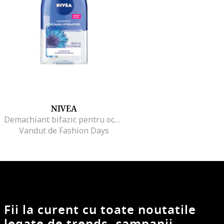
NIVEA
Demachiant bifazic pentru ochi, 125ml
Vandut de Fashion Days
Fii la curent cu toate noutatile