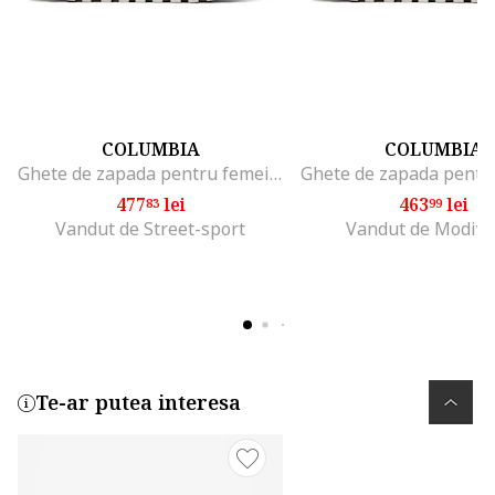
COLUMBIA
COLUMBIA
Ghete de zapada pentru femei, 305280411, material textil
477
lei
463
lei
83
99
Vandut de Street-sport
Vandut de Modivo
Te-ar putea interesa