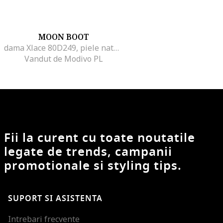
MOON BOOT
dama Xlace 80D249, piele naturala, alb, Alb
Vandut de Modivo PL
Fii la curent cu toate noutatile
legate de trends, campanii
promotionale si styling tips.
SUPORT SI ASISTENTA
Intrebari frecvente