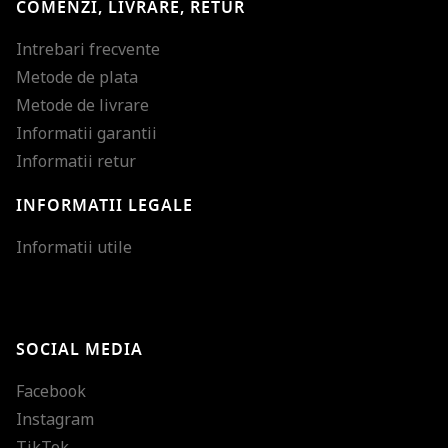
COMENZI, LIVRARE, RETUR
Intrebari frecvente
Metode de plata
Metode de livrare
Informatii garantii
Informatii retur
INFORMATII LEGALE
Mareste dimensiunea
Informatii utile
Micsoreaza dimensiu
Mareste spatierea tex
SOCIAL MEDIA
Micsoreaza spatierea
Facebook
Mareste inaltimea ra
Instagram
Micsoreaza inaltimea
TikTok