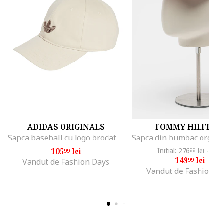
ADIDAS ORIGINALS
TOMMY HILFIG
Sapca baseball cu logo brodat Classic, Crem
105
lei
Initial: 276
lei
-4
99
99
149
lei
99
Vandut de Fashion Days
Vandut de Fashion