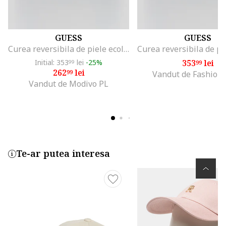
GUESS
GUESS
Curea reversibila de piele ecologica Noelle
Initial: 353
lei
-25%
353
lei
99
99
262
lei
99
Vandut de Fashion
Vandut de Modivo PL
Te-ar putea interesa