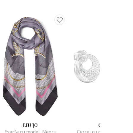
LIU JO
GUESS
Esarfa cu model, Negru
Cercei cu cristale, Argint