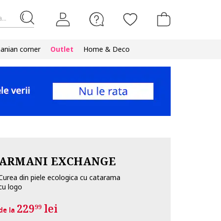
...
nian corner
Outlet
Home & Deco
ARMANI EXCHANGE
Curea din piele ecologica cu catarama
cu logo
229
lei
99
de la