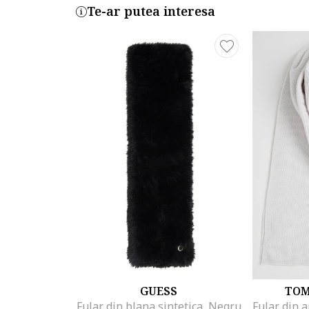
Te-ar putea interesa
GUESS
TOM
Fular din blana sintetica, Negru