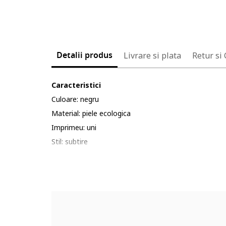
Detalii produs
Livrare si plata
Retur si
Caracteristici
Culoare: negru
Material: piele ecologica
Imprimeu: uni
Stil: subtire
Catarama: metalica, patrata, cu logo
Culoare elemente metalice: negru
Sistem inchidere: catarama
Compozitie
Exterior: 100% poliester