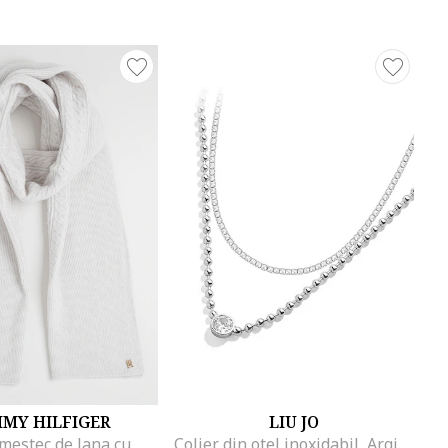
MY HILFIGER
LIU JO
Fular din amestec de lana cu model torsade, Gri deschis
Colier din otel inoxidabil, Argintiu