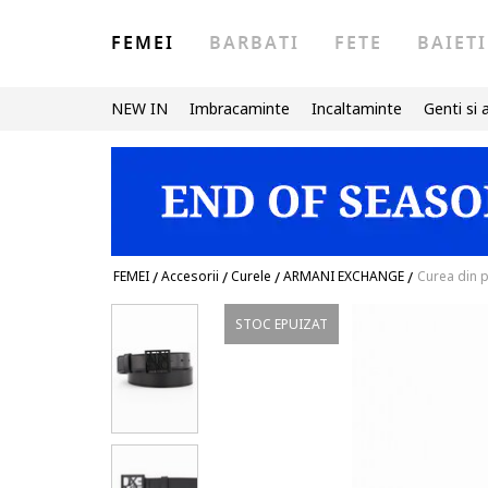
FEMEI
BARBATI
FETE
BAIETI
NEW IN
Imbracaminte
Incaltaminte
Genti si 
FEMEI
/
Accesorii
/
Curele
/
ARMANI EXCHANGE
/
Curea din p
STOC EPUIZAT