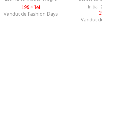
199
lei
Initial: 211
lei
-24%
00
99
159
lei
99
Vandut de Fashion Days
Vandut de Fashion Days