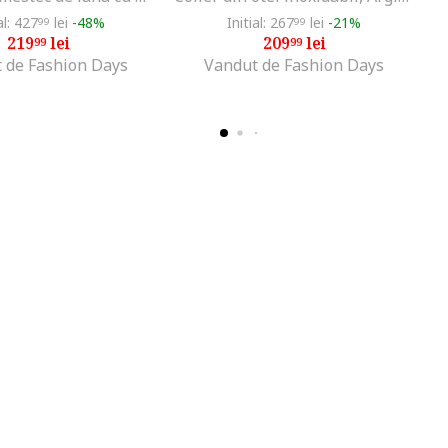
al: 427
lei
-48%
Initial: 267
lei
-21%
99
99
219
lei
209
lei
99
99
 de Fashion Days
Vandut de Fashion Days