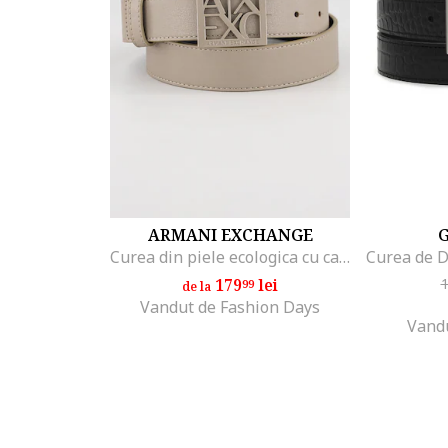
ARMANI EXCHANGE
G
Curea din piele ecologica cu catarama cu logo si nit, Negru/Maro taupe deschis
179
lei
99
de la
Vandut de Fashion Days
Vand