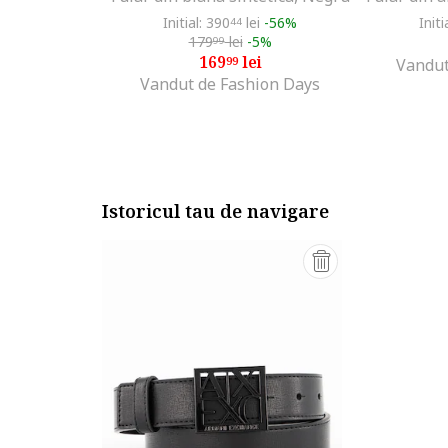
Initial: 390
lei
-56%
Initi
44
179
lei
-5%
99
169
lei
99
Vandut
Vandut de Fashion Days
Istoricul tau de navigare