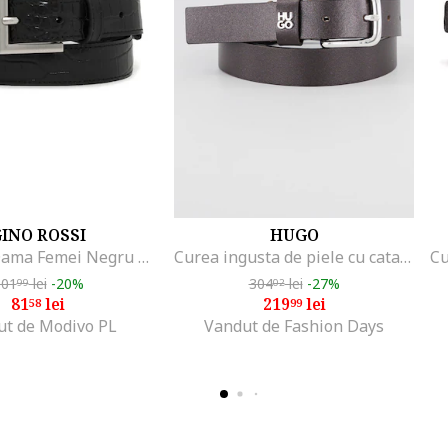
INO ROSSI
HUGO
Curea de Dama Femei Negru BLYL23002
Curea ingusta de piele cu catarama metalica Tina, Maro inchis
101
lei
-20%
304
lei
-27%
99
02
81
lei
219
lei
58
99
ut de Modivo PL
Vandut de Fashion Days