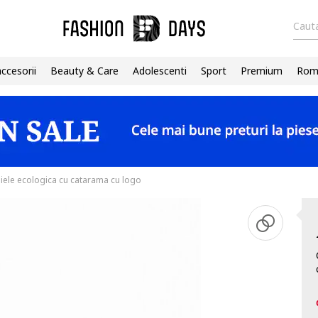
Cauta
accesorii
Beauty & Care
Adolescenti
Sport
Premium
Roma
iele ecologica cu catarama cu logo