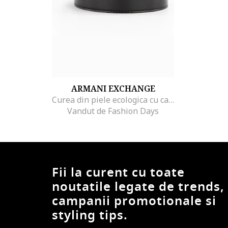
ARMANI EXCHANGE
Curea din piele ecologica cu catarama cu logo
Vandut de Fashion Days
Fii la curent cu toate
noutatile legate de trends,
campanii promotionale si
styling tips.