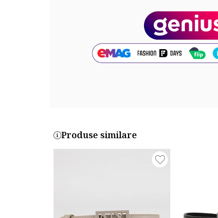
Cod produs:
941130-0A874-00020
Produse similare