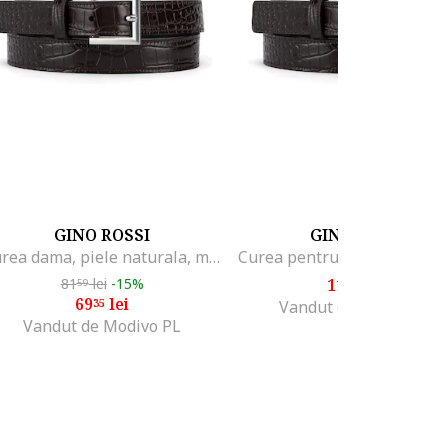
GINO ROSSI
GINO ROSSI
Curea dama, piele naturala, maro, M
81
lei
-15%
119
lei
59
99
69
lei
35
Vandut de Modivo PL
Vandut de Modivo PL