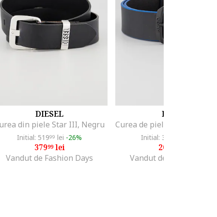
DIESEL
HUGO
urea din piele Star III, Negru
Initial: 519
lei
-26%
Initial: 304
lei
-30%
99
02
379
lei
209
lei
99
99
Vandut de Fashion Days
Vandut de Fashion Days