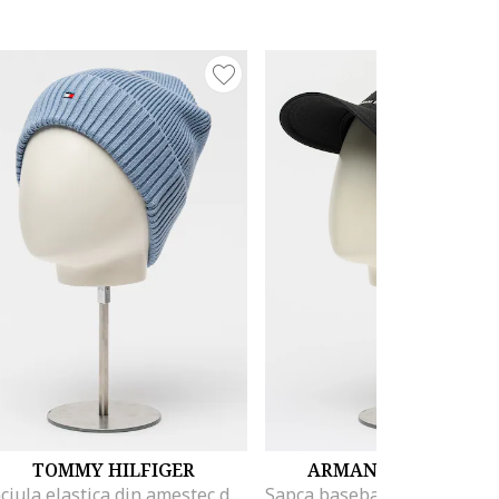
TOMMY HILFIGER
ARMANI EXCHANGE
Caciula elastica din amestec de bumbac organic, Albastru glaciar