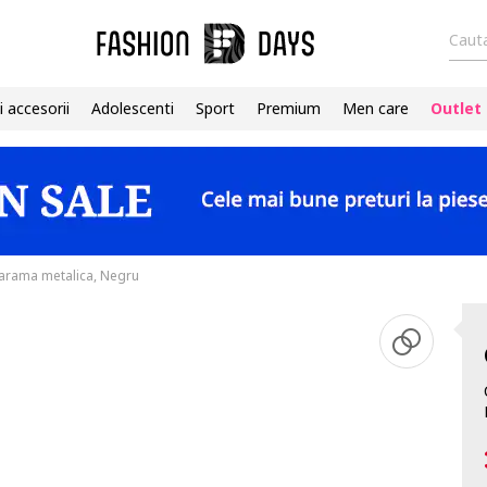
Cauta
i accesorii
Adolescenti
Sport
Premium
Men care
Outlet
tarama metalica, Negru