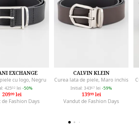
NI EXCHANGE
CALVIN KLEIN
piele cu logo, Negru
Curea lata de piele, Maro inchis
C
al: 425
lei
-50%
Initial: 343
lei
-59%
02
67
209
lei
139
lei
99
99
 de Fashion Days
Vandut de Fashion Days