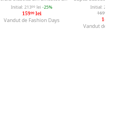
Initial: 213
lei
-25%
Initial: 274
lei
-45%
99
99
159
lei
169
lei
-11%
99
99
149
lei
99
Vandut de Fashion Days
Vandut de Fashion Days