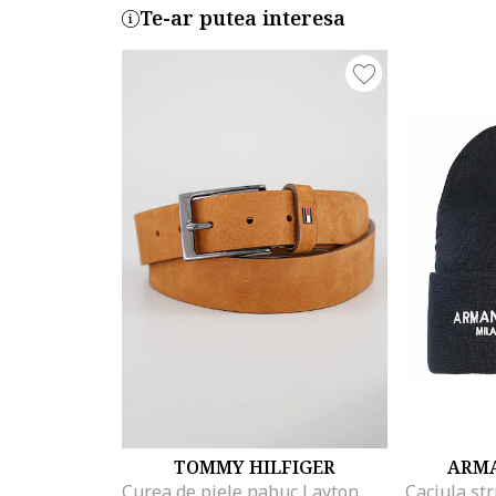
Te-ar putea interesa
TOMMY HILFIGER
ARMA
Curea de piele nabuc Layton, Maro scortisoara