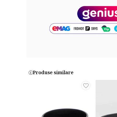
Cod produs:
BMELED-P5230-BUB
Produse similare