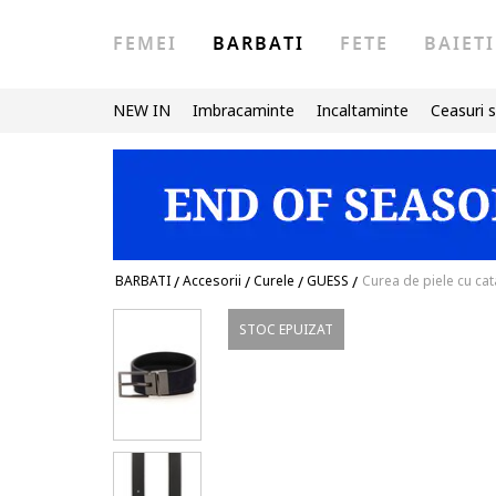
FEMEI
BARBATI
FETE
BAIETI
NEW IN
Imbracaminte
Incaltaminte
Ceasuri s
BARBATI
/
Accesorii
/
Curele
/
GUESS
/
Curea de piele cu ca
STOC EPUIZAT