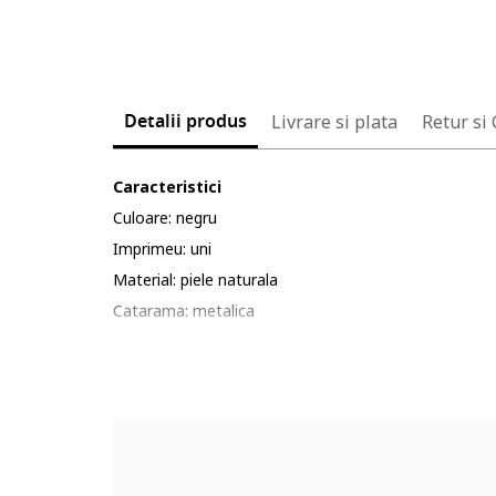
Detalii produs
Livrare si plata
Retur si
Caracteristici
Culoare: negru
Imprimeu: uni
Material: piele naturala
Catarama: metalica
Culoare elemente metalice: argintiu
Compozitie
Exterior: 100% piele