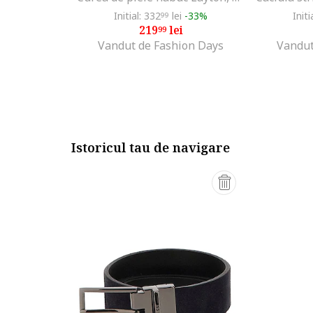
Initial: 332
lei
-33%
Initi
99
219
lei
99
Vandut de Fashion Days
Vandut
Istoricul tau de navigare