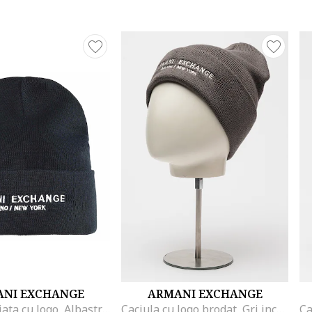
NI EXCHANGE
ARMANI EXCHANGE
Caciula striata cu logo, Albastru ultramarin
Caciula cu logo brodat, Gri inchis