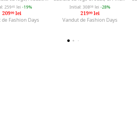
al: 259
lei
-19%
Initial: 308
lei
-28%
45
08
209
lei
219
lei
99
99
 de Fashion Days
Vandut de Fashion Days