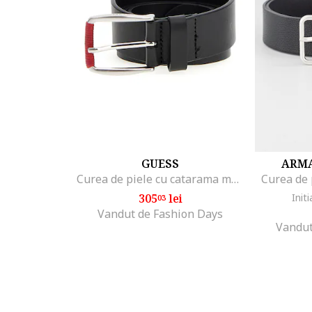
GUESS
ARMA
Curea de piele cu catarama metalica, Negru
Curea de 
305
lei
Initi
03
Vandut de Fashion Days
Vandut