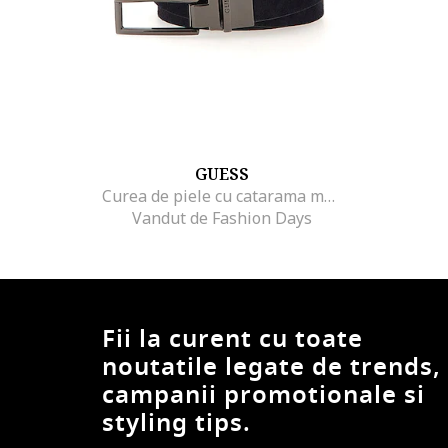
GUESS
Curea de piele cu catarama metalica, Negru
Vandut de Fashion Days
Fii la curent cu toate
noutatile legate de trends,
campanii promotionale si
styling tips.