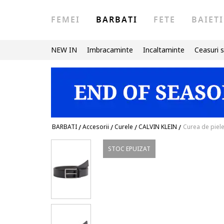
FEMEI
BARBATI
FETE
BAIETI
NEW IN
Imbracaminte
Incaltaminte
Ceasuri s
BARBATI
/
Accesorii
/
Curele
/
CALVIN KLEIN
/
Curea de piel
STOC EPUIZAT