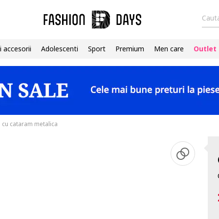
Cauta
i accesorii
Adolescenti
Sport
Premium
Men care
Outlet
e cu cataram metalica