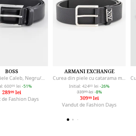
BOSS
ARMANI EXCHANGE
Curea de piele Caleb, Negru/Negru stins
Curea din piele cu catarama metalica
al: 600
lei
-51%
Initial: 424
lei
-26%
99
00
289
lei
339
lei
-8%
99
99
309
lei
99
 de Fashion Days
Vandut de Fashion Days