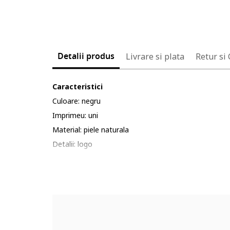
Detalii produs
Livrare si plata
Retur si
Caracteristici
Culoare: negru
Imprimeu: uni
Material: piele naturala
Detalii: logo
Catarama: cu nit, metalica
Compozitie
Exterior: 100% piele
Dimensiuni
Informatii suplimentare: marimea de la selector repre