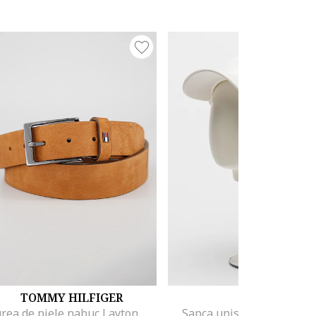
TOMMY HILFIGER
EA7
Curea de piele nabuc Layton, Maro scortisoara
Sapca unisex cu velcro, A