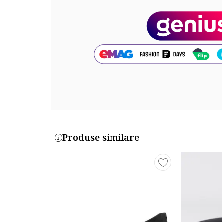
aproximative.
Cod produs:
K50K509654-BAX
Produse similare