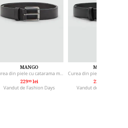
MANGO
MANGO
Curea din piele cu catarama metalica, Maro inchis
229
lei
229
lei
99
99
Vandut de Fashion Days
Vandut de Fashion Days