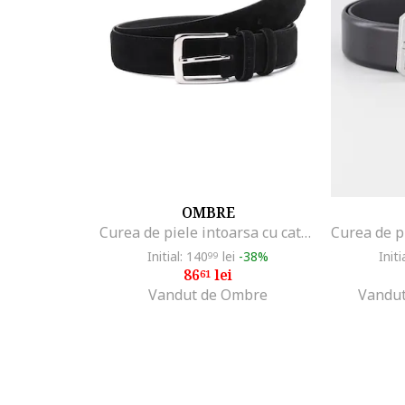
OMBRE
Curea de piele intoarsa cu catarama metalica, Negru
Initial: 140
lei
-38%
Initi
99
86
lei
61
Vandut de Ombre
Vandut