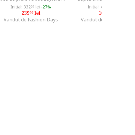
Initial: 332
lei
-27%
Initial: 414
lei
-59%
99
85
239
lei
169
lei
99
99
Vandut de Fashion Days
Vandut de Fashion Days