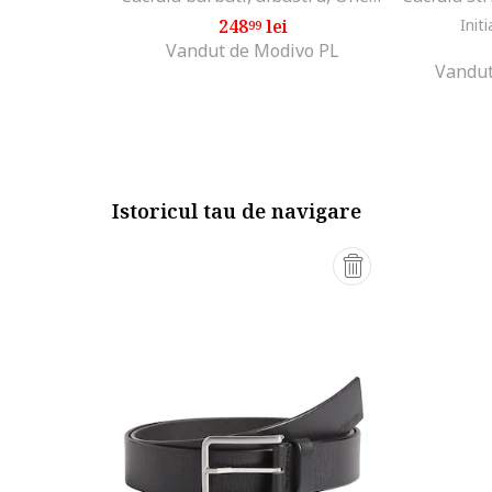
248
lei
Initi
99
Vandut de Modivo PL
Vandut
Istoricul tau de navigare