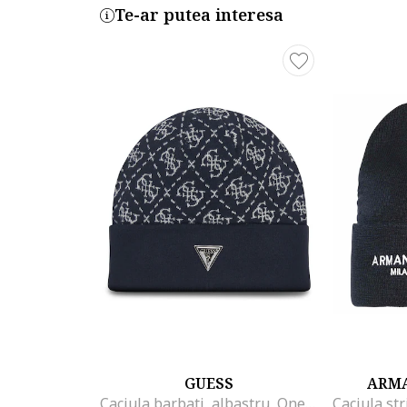
Te-ar putea interesa
GUESS
ARMA
Caciula barbati, albastru, One Size INTL