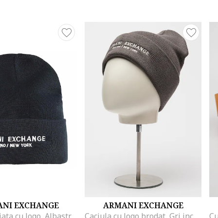
NI EXCHANGE
ARMANI EXCHANGE
Caciula striata cu logo, Albastru ultramarin
Caciula cu logo brodat, Gri inchis