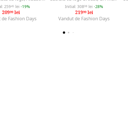
al: 259
lei
-19%
Initial: 308
lei
-28%
45
08
209
lei
219
lei
99
99
 de Fashion Days
Vandut de Fashion Days