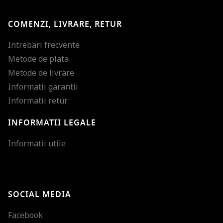
COMENZI, LIVRARE, RETUR
Intrebari frecvente
Metode de plata
Metode de livrare
Informatii garantii
Informatii retur
INFORMATII LEGALE
Mareste dimensiunea
Informatii utile
Micsoreaza dimensiu
Mareste spatierea tex
SOCIAL MEDIA
Micsoreaza spatierea
Facebook
Mareste inaltimea ra