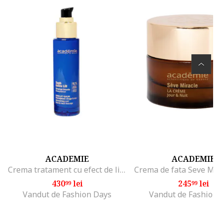
ACADEMIE
ACADEMIE
Crema tratament cu efect de lifting si reconturare, Soin Lift Galbe, 50 ml
430
lei
245
lei
99
99
Vandut de Fashion Days
Vandut de Fashion