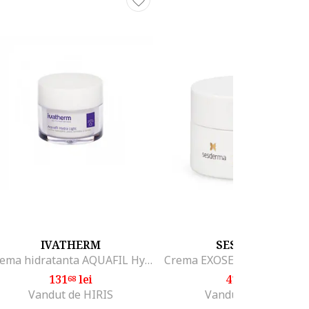
IVATHERM
SESDERMA
Crema hidratanta AQUAFIL Hydra Light 50 ml
131
lei
415
lei
68
68
Vandut de HIRIS
Vandut de HIRIS