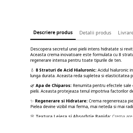
Descriere produs
Detalii produs
Livrar
Descopera secretul unei pielii intens hidratate si re
Aceasta crema inovatoare este formulata cu 8 straturi
regenerare intensa pentru toate tipurile de ten.
💧
8 Straturi de Acid Hialuronic:
Acidul hialuronic i
lunga durata. Aceasta reda supletea si elasticitatea p
🌿
Apa de Chiparos:
Renumita pentru efectele sale ca
pielii. Aceasta protejeaza tenul impotriva factorilor d
✨
Regenerare si Hidratare:
Crema regenereaza piele
Pielea devine vizibil mai ferma, mai neteda si mai radia
🌸
Textura Lejera si Absorbtie Rapida:
Crema are o
fara senzatie de grasime sau reziduuri. Ideala pentru u
Potrivita pentru toate tipurile de ten,
Crema Regener