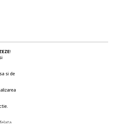
ZEZE
!
si
sa si de
talizarea
tie.
felata
 Chiparos