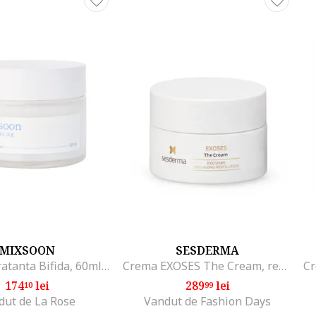
MIXSOON
SESDERMA
Crema hidratanta Bifida, 60ml, reparare si hidratare, protectie anti-imbatranire, pentru piele sensibila
Crema EXOSES The Cream, reducerea ridurilor si petelor pigmentare, imbunatatirea fermitatii si elasticitatii pielii, hidratare intensiva pentru refacerea barierei cutanate, 50ml
174
lei
289
lei
10
99
dut de La Rose
Vandut de Fashion Days