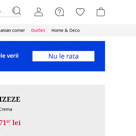
...
nian corner
Outlet
Home & Deco
IZEZE
Crema
71
lei
07