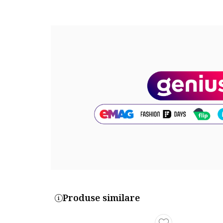
de la IZEZE
este solutia perfecta pentru o piele inte
Produse similare