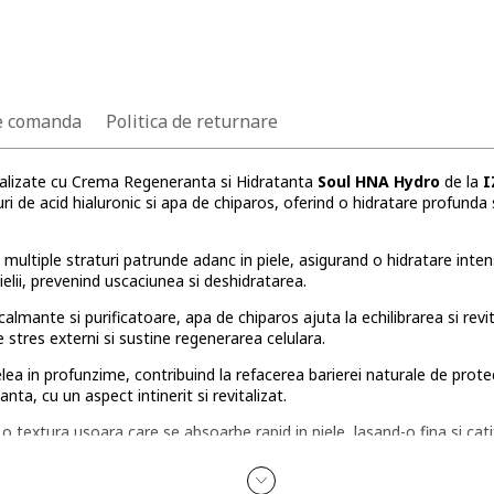
e comanda
Politica de returnare
vitalizate cu Crema Regeneranta si Hidratanta
Soul HNA Hydro
de la
I
 de acid hialuronic si apa de chiparos, oferind o hidratare profunda 
n multiple straturi patrunde adanc in piele, asigurand o hidratare inten
ielii, prevenind uscaciunea si deshidratarea.
lmante si purificatoare, apa de chiparos ajuta la echilibrarea si revi
e stres externi si sustine regenerarea celulara.
a in profunzime, contribuind la refacerea barierei naturale de protec
nta, cu un aspect intinerit si revitalizat.
 textura usoara care se absoarbe rapid in piele, lasand-o fina si cati
tilizarea zilnica, atat dimineata, cat si seara.
anta si Hidratanta cu 8 Straturi de Acid Hialuronic si Apa de