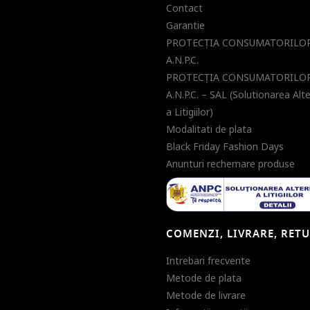
Contact
Garantie
PROTECŢIA CONSUMATORILOR
A.N.P.C.
PROTECŢIA CONSUMATORILOR
A.N.P.C. – SAL (Solutionarea Alt
a Litigiilor)
Modalitati de plata
Black Friday Fashion Days
Anunturi rechemare produse
COMENZI, LIVRARE, RET
Intrebari frecvente
Metode de plata
Metode de livrare