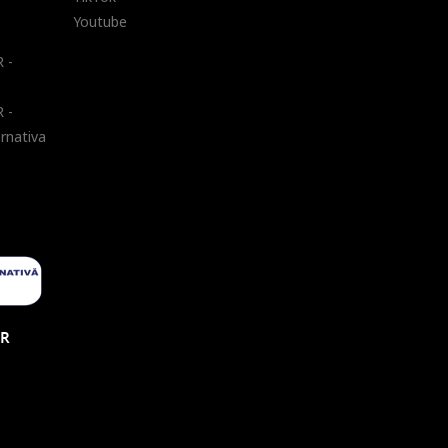
Youtube
 -
 -
ernativa
UR