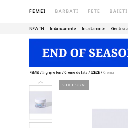
FEMEI
BARBATI
FETE
BAIETI
NEW IN
Imbracaminte
Incaltaminte
Genti si 
FEMEI
/
Ingrijire ten
/
Creme de fata
/
IZEZE
/
Crema
STOC EPUIZAT